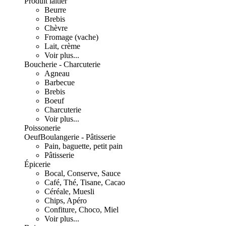
Produit laitier
Beurre
Brebis
Chèvre
Fromage (vache)
Lait, crème
Voir plus...
Boucherie - Charcuterie
Agneau
Barbecue
Brebis
Boeuf
Charcuterie
Voir plus...
Poissonerie
Oeuf
Boulangerie - Pâtisserie
Pain, baguette, petit pain
Pâtisserie
Épicerie
Bocal, Conserve, Sauce
Café, Thé, Tisane, Cacao
Céréale, Muesli
Chips, Apéro
Confiture, Choco, Miel
Voir plus...