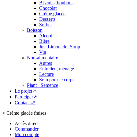
Biscuits, bonbons
Chocolat
Crème glacée
Desserts
Sorbet
Boisson
Alcool
Bière
Jus, Limonade, Sirop
Vin
Non-alimentaire
Autres
Entretien, ménage
Lecture
Soin pour le corps
Plant - Semence
Le projet↗
Participer↗
Contacts↗
>
Crème glacée fraises
Accès direct
Commander
Mon compte