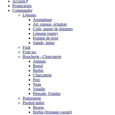
Accueil↗
Producteurs
Commander
Légume
Aromatique
Ail, oignon, échalote
Colis, panier de légumes
Légume (autre)
Pomme de terre
Salade, laitue
Fruit
Fruit sec
Boucherie - Charcuterie
Agneau
Boeuf
Brebis
Charcuterie
Porc
Veau
Volaille
Pierrade, Fondue
Poissonerie
Produit laitier
Beurre
Brebis (fromage-yaourt)