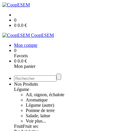
0
0
0.0
€
CoopESEM
Mon compte
0
Favoris
0
0.0
€
Mon panier
Nos Produits
Légume
Ail, oignon, échalote
Aromatique
Légume (autre)
Pomme de terre
Salade, laitue
Voir plus...
Fruit
Fruit sec