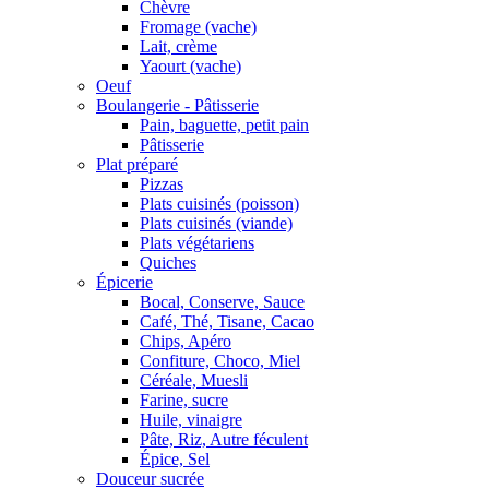
Chèvre
Fromage (vache)
Lait, crème
Yaourt (vache)
Oeuf
Boulangerie - Pâtisserie
Pain, baguette, petit pain
Pâtisserie
Plat préparé
Pizzas
Plats cuisinés (poisson)
Plats cuisinés (viande)
Plats végétariens
Quiches
Épicerie
Bocal, Conserve, Sauce
Café, Thé, Tisane, Cacao
Chips, Apéro
Confiture, Choco, Miel
Céréale, Muesli
Farine, sucre
Huile, vinaigre
Pâte, Riz, Autre féculent
Épice, Sel
Douceur sucrée