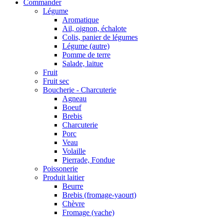
Commander
Légume
Aromatique
Ail, oignon, échalote
Colis, panier de légumes
Légume (autre)
Pomme de terre
Salade, laitue
Fruit
Fruit sec
Boucherie - Charcuterie
Agneau
Boeuf
Brebis
Charcuterie
Porc
Veau
Volaille
Pierrade, Fondue
Poissonerie
Produit laitier
Beurre
Brebis (fromage-yaourt)
Chèvre
Fromage (vache)