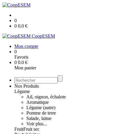
0
0
0.0
€
CoopESEM
Mon compte
0
Favoris
0
0.0
€
Mon panier
Nos Produits
Légume
Ail, oignon, échalote
Aromatique
Légume (autre)
Pomme de terre
Salade, laitue
Voir plus...
Fruit
Fruit sec