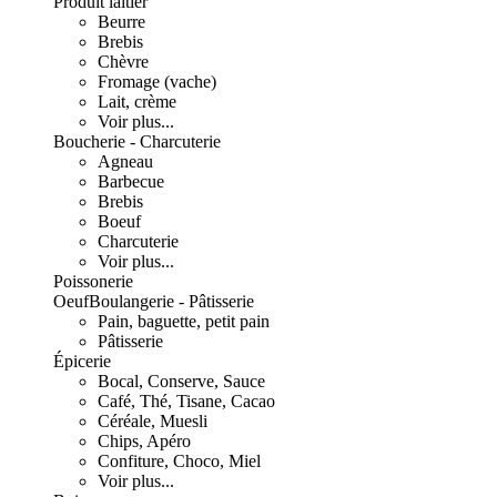
Produit laitier
Beurre
Brebis
Chèvre
Fromage (vache)
Lait, crème
Voir plus...
Boucherie - Charcuterie
Agneau
Barbecue
Brebis
Boeuf
Charcuterie
Voir plus...
Poissonerie
Oeuf
Boulangerie - Pâtisserie
Pain, baguette, petit pain
Pâtisserie
Épicerie
Bocal, Conserve, Sauce
Café, Thé, Tisane, Cacao
Céréale, Muesli
Chips, Apéro
Confiture, Choco, Miel
Voir plus...