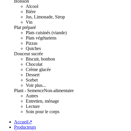
Boisson
Alcool
Bière
Jus, Limonade, Sirop
Vin
Plat préparé
Plats cuisinés (viande)
Plats végétariens
Pizzas
Quiches
Douceur sucrée
Biscuit, bonbon
Chocolat
Crème glacée
Dessert
Sorbet
Voir plus...
Plant - Semence
Non-alimentaire
Autres
Entretien, ménage
Lecture
Soin pour le corps
Accueil↗
Producteurs