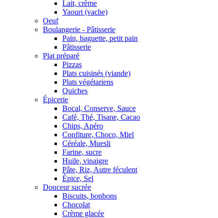
Lait, crème
Yaourt (vache)
Oeuf
Boulangerie - Pâtisserie
Pain, baguette, petit pain
Pâtisserie
Plat préparé
Pizzas
Plats cuisinés (viande)
Plats végétariens
Quiches
Épicerie
Bocal, Conserve, Sauce
Café, Thé, Tisane, Cacao
Chips, Apéro
Confiture, Choco, Miel
Céréale, Muesli
Farine, sucre
Huile, vinaigre
Pâte, Riz, Autre féculent
Épice, Sel
Douceur sucrée
Biscuits, bonbons
Chocolat
Crème glacée