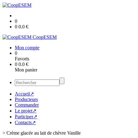
0
0
0.0
€
CoopESEM
Mon compte
0
Favoris
0
0.0
€
Mon panier
Accueil↗
Producteurs
Commander
Le projet↗
Participer↗
Contacts↗
>
Crème glacée au lait de chèvre Vanille