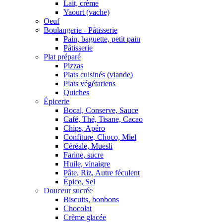
Lait, crème
Yaourt (vache)
Oeuf
Boulangerie - Pâtisserie
Pain, baguette, petit pain
Pâtisserie
Plat préparé
Pizzas
Plats cuisinés (viande)
Plats végétariens
Quiches
Épicerie
Bocal, Conserve, Sauce
Café, Thé, Tisane, Cacao
Chips, Apéro
Confiture, Choco, Miel
Céréale, Muesli
Farine, sucre
Huile, vinaigre
Pâte, Riz, Autre féculent
Épice, Sel
Douceur sucrée
Biscuits, bonbons
Chocolat
Crème glacée