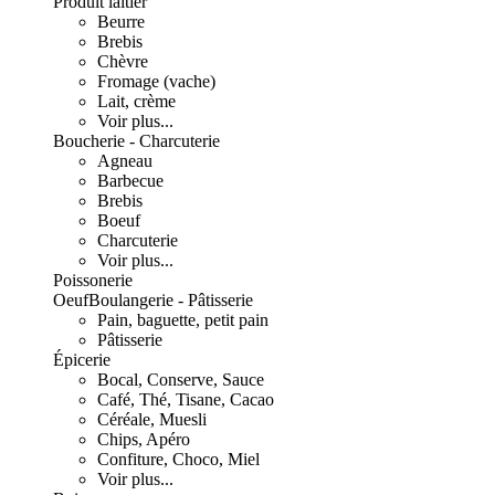
Produit laitier
Beurre
Brebis
Chèvre
Fromage (vache)
Lait, crème
Voir plus...
Boucherie - Charcuterie
Agneau
Barbecue
Brebis
Boeuf
Charcuterie
Voir plus...
Poissonerie
Oeuf
Boulangerie - Pâtisserie
Pain, baguette, petit pain
Pâtisserie
Épicerie
Bocal, Conserve, Sauce
Café, Thé, Tisane, Cacao
Céréale, Muesli
Chips, Apéro
Confiture, Choco, Miel
Voir plus...