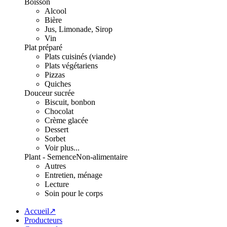
Boisson
Alcool
Bière
Jus, Limonade, Sirop
Vin
Plat préparé
Plats cuisinés (viande)
Plats végétariens
Pizzas
Quiches
Douceur sucrée
Biscuit, bonbon
Chocolat
Crème glacée
Dessert
Sorbet
Voir plus...
Plant - Semence
Non-alimentaire
Autres
Entretien, ménage
Lecture
Soin pour le corps
Accueil↗
Producteurs