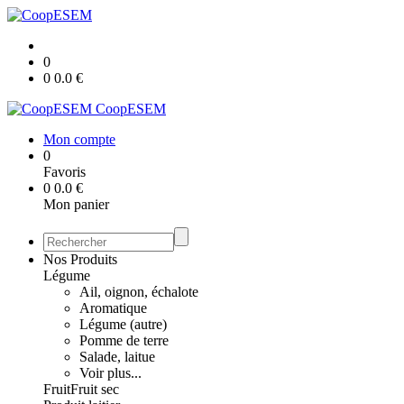
0
0
0.0
€
CoopESEM
Mon compte
0
Favoris
0
0.0
€
Mon panier
Nos Produits
Légume
Ail, oignon, échalote
Aromatique
Légume (autre)
Pomme de terre
Salade, laitue
Voir plus...
Fruit
Fruit sec