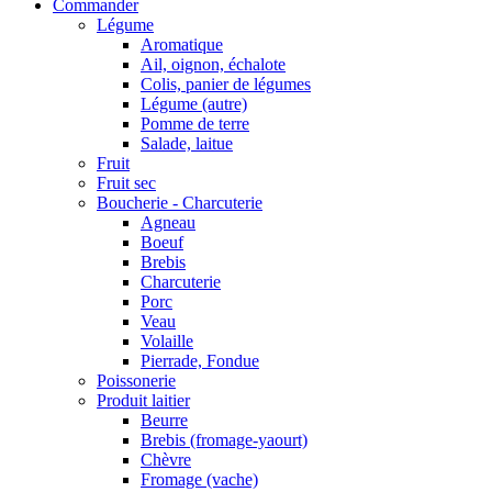
Commander
Légume
Aromatique
Ail, oignon, échalote
Colis, panier de légumes
Légume (autre)
Pomme de terre
Salade, laitue
Fruit
Fruit sec
Boucherie - Charcuterie
Agneau
Boeuf
Brebis
Charcuterie
Porc
Veau
Volaille
Pierrade, Fondue
Poissonerie
Produit laitier
Beurre
Brebis (fromage-yaourt)
Chèvre
Fromage (vache)