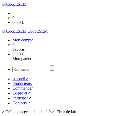
0
0
0.0
€
CoopESEM
Mon compte
0
Favoris
0
0.0
€
Mon panier
Accueil↗
Producteurs
Commander
Le projet↗
Participer↗
Contacts↗
>
Crème glacée au lait de chèvre Fleur de lait