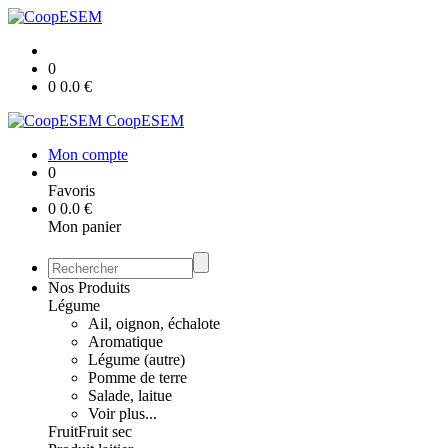
0
0
0.0
€
CoopESEM
Mon compte
0
Favoris
0
0.0
€
Mon panier
Nos Produits
Légume
Ail, oignon, échalote
Aromatique
Légume (autre)
Pomme de terre
Salade, laitue
Voir plus...
Fruit
Fruit sec