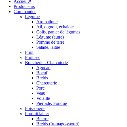
Accueil↗
Producteurs
Commander
Légume
Aromatique
Ail, oignon, échalote
Colis, panier de légumes
Légume (autre)
Pomme de terre
Salade, laitue
Fruit
Fruit sec
Boucherie - Charcuterie
Agneau
Boeuf
Brebis
Charcuterie
Porc
Veau
Volaille
Pierrade, Fondue
Poissonerie
Produit laitier
Beurre
Brebis (fromage-yaourt)