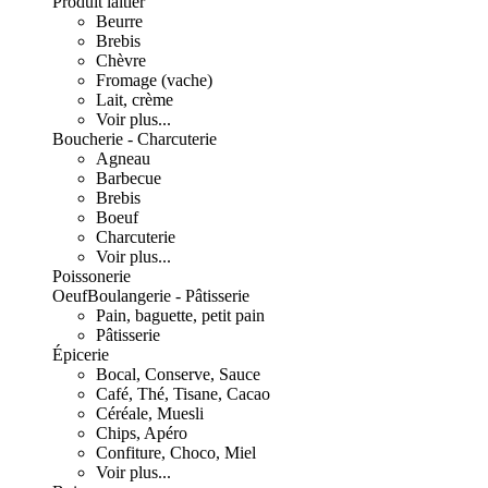
Produit laitier
Beurre
Brebis
Chèvre
Fromage (vache)
Lait, crème
Voir plus...
Boucherie - Charcuterie
Agneau
Barbecue
Brebis
Boeuf
Charcuterie
Voir plus...
Poissonerie
Oeuf
Boulangerie - Pâtisserie
Pain, baguette, petit pain
Pâtisserie
Épicerie
Bocal, Conserve, Sauce
Café, Thé, Tisane, Cacao
Céréale, Muesli
Chips, Apéro
Confiture, Choco, Miel
Voir plus...