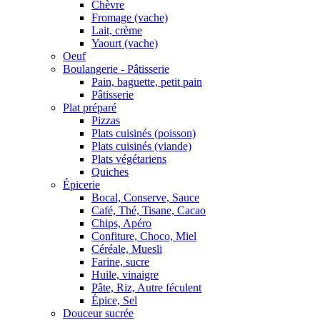
Chèvre
Fromage (vache)
Lait, crème
Yaourt (vache)
Oeuf
Boulangerie - Pâtisserie
Pain, baguette, petit pain
Pâtisserie
Plat préparé
Pizzas
Plats cuisinés (poisson)
Plats cuisinés (viande)
Plats végétariens
Quiches
Épicerie
Bocal, Conserve, Sauce
Café, Thé, Tisane, Cacao
Chips, Apéro
Confiture, Choco, Miel
Céréale, Muesli
Farine, sucre
Huile, vinaigre
Pâte, Riz, Autre féculent
Épice, Sel
Douceur sucrée