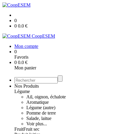
0
0
0.0
€
CoopESEM
Mon compte
0
Favoris
0
0.0
€
Mon panier
Nos Produits
Légume
Ail, oignon, échalote
Aromatique
Légume (autre)
Pomme de terre
Salade, laitue
Voir plus...
Fruit
Fruit sec