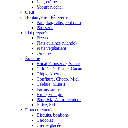
Lait, crème
Yaourt (vache)
Oeuf
Boulangerie - Pâtisserie
Pain, baguette, petit pain
Pâtisserie
Plat préparé
Pizzas
Plats cuisinés (viande)
Plats végétariens
Quiches
Épicerie
Bocal, Conserve, Sauce
Café, Thé, Tisane, Cacao
Chips, Apéro
Confiture, Choco, Miel
Céréale, Muesli
Farine, sucre
Huile, vinaigre
Pâte, Riz, Autre féculent
Épice, Sel
Douceur sucrée
Biscuits, bonbons
Chocolat
Crème glacée