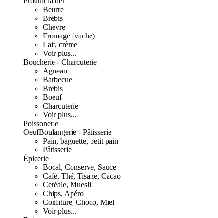
Produit laitier
Beurre
Brebis
Chèvre
Fromage (vache)
Lait, crème
Voir plus...
Boucherie - Charcuterie
Agneau
Barbecue
Brebis
Boeuf
Charcuterie
Voir plus...
Poissonerie
Oeuf
Boulangerie - Pâtisserie
Pain, baguette, petit pain
Pâtisserie
Épicerie
Bocal, Conserve, Sauce
Café, Thé, Tisane, Cacao
Céréale, Muesli
Chips, Apéro
Confiture, Choco, Miel
Voir plus...