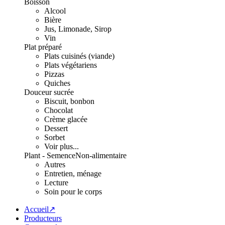
Boisson
Alcool
Bière
Jus, Limonade, Sirop
Vin
Plat préparé
Plats cuisinés (viande)
Plats végétariens
Pizzas
Quiches
Douceur sucrée
Biscuit, bonbon
Chocolat
Crème glacée
Dessert
Sorbet
Voir plus...
Plant - Semence
Non-alimentaire
Autres
Entretien, ménage
Lecture
Soin pour le corps
Accueil↗
Producteurs