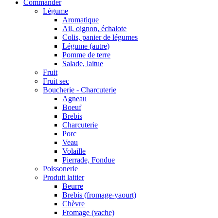
Commander
Légume
Aromatique
Ail, oignon, échalote
Colis, panier de légumes
Légume (autre)
Pomme de terre
Salade, laitue
Fruit
Fruit sec
Boucherie - Charcuterie
Agneau
Boeuf
Brebis
Charcuterie
Porc
Veau
Volaille
Pierrade, Fondue
Poissonerie
Produit laitier
Beurre
Brebis (fromage-yaourt)
Chèvre
Fromage (vache)