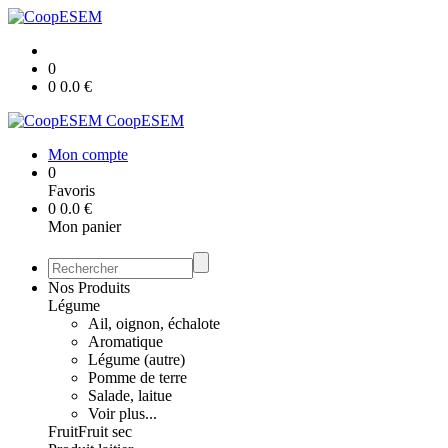
0
0
0.0
€
CoopESEM
Mon compte
0
Favoris
0
0.0
€
Mon panier
Nos Produits
Légume
Ail, oignon, échalote
Aromatique
Légume (autre)
Pomme de terre
Salade, laitue
Voir plus...
Fruit
Fruit sec