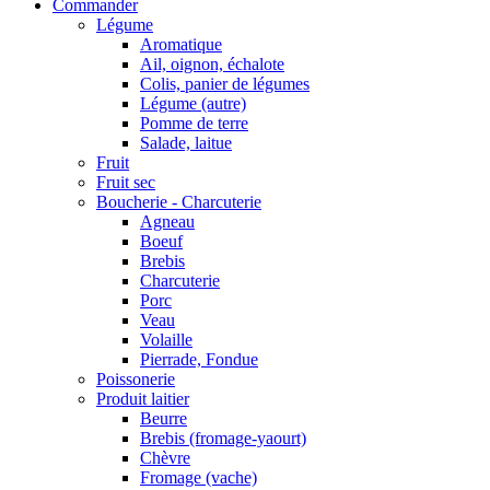
Commander
Légume
Aromatique
Ail, oignon, échalote
Colis, panier de légumes
Légume (autre)
Pomme de terre
Salade, laitue
Fruit
Fruit sec
Boucherie - Charcuterie
Agneau
Boeuf
Brebis
Charcuterie
Porc
Veau
Volaille
Pierrade, Fondue
Poissonerie
Produit laitier
Beurre
Brebis (fromage-yaourt)
Chèvre
Fromage (vache)