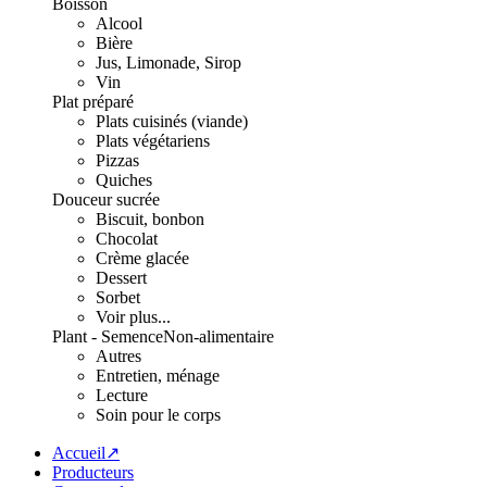
Boisson
Alcool
Bière
Jus, Limonade, Sirop
Vin
Plat préparé
Plats cuisinés (viande)
Plats végétariens
Pizzas
Quiches
Douceur sucrée
Biscuit, bonbon
Chocolat
Crème glacée
Dessert
Sorbet
Voir plus...
Plant - Semence
Non-alimentaire
Autres
Entretien, ménage
Lecture
Soin pour le corps
Accueil↗
Producteurs