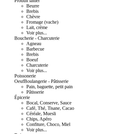
Produit laitier
Beurre
Brebis
Chèvre
Fromage (vache)
Lait, crème
Voir plus...
Boucherie - Charcuterie
Agneau
Barbecue
Brebis
Boeuf
Charcuterie
Voir plus...
Poissonerie
Oeuf
Boulangerie - Pâtisserie
Pain, baguette, petit pain
Pâtisserie
Épicerie
Bocal, Conserve, Sauce
Café, Thé, Tisane, Cacao
Céréale, Muesli
Chips, Apéro
Confiture, Choco, Miel
Voir plus...