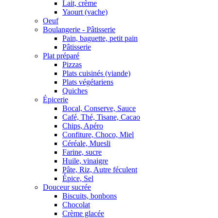
Lait, crème
Yaourt (vache)
Oeuf
Boulangerie - Pâtisserie
Pain, baguette, petit pain
Pâtisserie
Plat préparé
Pizzas
Plats cuisinés (viande)
Plats végétariens
Quiches
Épicerie
Bocal, Conserve, Sauce
Café, Thé, Tisane, Cacao
Chips, Apéro
Confiture, Choco, Miel
Céréale, Muesli
Farine, sucre
Huile, vinaigre
Pâte, Riz, Autre féculent
Épice, Sel
Douceur sucrée
Biscuits, bonbons
Chocolat
Crème glacée