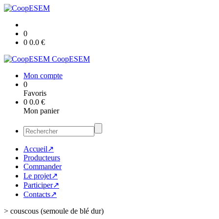
0
0
0.0
€
CoopESEM
Mon compte
0
Favoris
0
0.0
€
Mon panier
Accueil↗
Producteurs
Commander
Le projet↗
Participer↗
Contacts↗
>
couscous (semoule de blé dur)