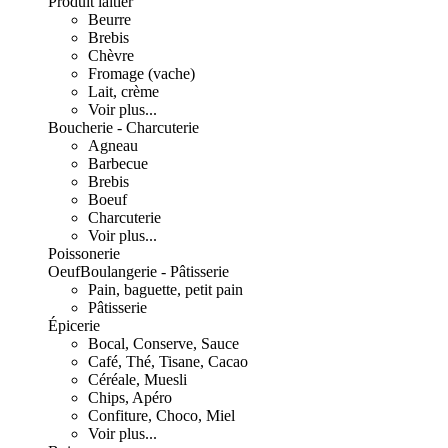
Produit laitier
Beurre
Brebis
Chèvre
Fromage (vache)
Lait, crème
Voir plus...
Boucherie - Charcuterie
Agneau
Barbecue
Brebis
Boeuf
Charcuterie
Voir plus...
Poissonerie
Oeuf
Boulangerie - Pâtisserie
Pain, baguette, petit pain
Pâtisserie
Épicerie
Bocal, Conserve, Sauce
Café, Thé, Tisane, Cacao
Céréale, Muesli
Chips, Apéro
Confiture, Choco, Miel
Voir plus...