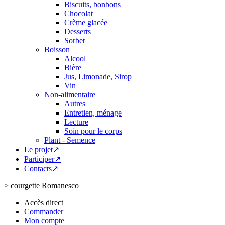
Biscuits, bonbons
Chocolat
Crème glacée
Desserts
Sorbet
Boisson
Alcool
Bière
Jus, Limonade, Sirop
Vin
Non-alimentaire
Autres
Entretien, ménage
Lecture
Soin pour le corps
Plant - Semence
Le projet↗
Participer↗
Contacts↗
>
courgette Romanesco
Accès direct
Commander
Mon compte