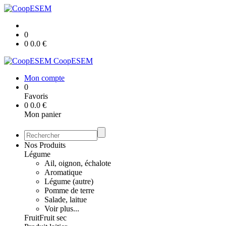
0
0
0.0
€
CoopESEM
Mon compte
0
Favoris
0
0.0
€
Mon panier
Nos Produits
Légume
Ail, oignon, échalote
Aromatique
Légume (autre)
Pomme de terre
Salade, laitue
Voir plus...
Fruit
Fruit sec