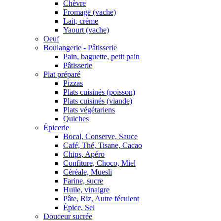
Chèvre
Fromage (vache)
Lait, crème
Yaourt (vache)
Oeuf
Boulangerie - Pâtisserie
Pain, baguette, petit pain
Pâtisserie
Plat préparé
Pizzas
Plats cuisinés (poisson)
Plats cuisinés (viande)
Plats végétariens
Quiches
Épicerie
Bocal, Conserve, Sauce
Café, Thé, Tisane, Cacao
Chips, Apéro
Confiture, Choco, Miel
Céréale, Muesli
Farine, sucre
Huile, vinaigre
Pâte, Riz, Autre féculent
Épice, Sel
Douceur sucrée