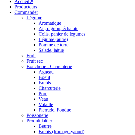
Accueil↗
Producteurs
Commander
Légume
Aromatique
Ail, oignon, échalote
Colis, panier de légumes
Légume (autre)
Pomme de terre
Salade, laitue
Fruit
Fruit sec
Boucherie - Charcuterie
Agneau
Boeuf
Brebis
Charcuterie
Porc
Veau
Volaille
Pierrade, Fondue
Poissonerie
Produit laitier
Beurre
Brebis (fromage-yaourt)