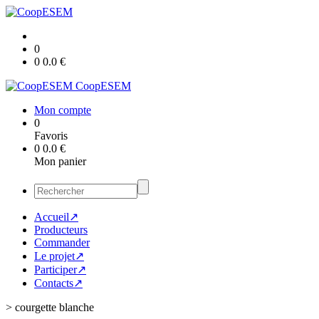
0
0
0.0
€
CoopESEM
Mon compte
0
Favoris
0
0.0
€
Mon panier
Accueil↗
Producteurs
Commander
Le projet↗
Participer↗
Contacts↗
>
courgette blanche