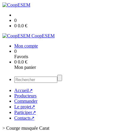
0
0
0.0
€
CoopESEM
Mon compte
0
Favoris
0
0.0
€
Mon panier
Accueil↗
Producteurs
Commander
Le projet↗
Participer↗
Contacts↗
>
Courge musquée Carat