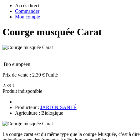
Accès direct
Commander
Mon compte
Courge musquée Carat
Bio européen
Prix de vente :
2.39 € l'unité
2.39 €
Produit indisponible
Producteur :
JARDIN-SANTÉ
Agriculture : Biologique
La courge carat est du même type que la courge Musquée, c’est à dire une
volontiers avec des fromages à pâte dure ou persillée.