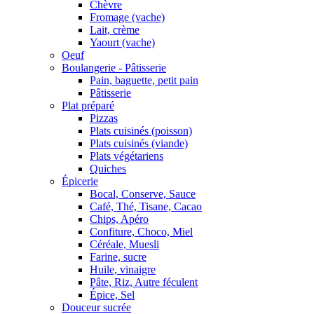
Chèvre
Fromage (vache)
Lait, crème
Yaourt (vache)
Oeuf
Boulangerie - Pâtisserie
Pain, baguette, petit pain
Pâtisserie
Plat préparé
Pizzas
Plats cuisinés (poisson)
Plats cuisinés (viande)
Plats végétariens
Quiches
Épicerie
Bocal, Conserve, Sauce
Café, Thé, Tisane, Cacao
Chips, Apéro
Confiture, Choco, Miel
Céréale, Muesli
Farine, sucre
Huile, vinaigre
Pâte, Riz, Autre féculent
Épice, Sel
Douceur sucrée