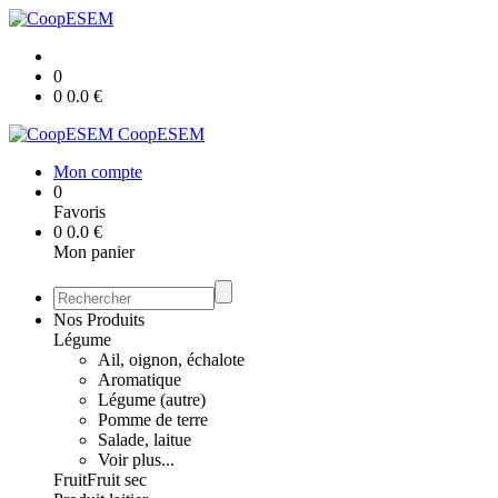
0
0
0.0
€
CoopESEM
Mon compte
0
Favoris
0
0.0
€
Mon panier
Nos Produits
Légume
Ail, oignon, échalote
Aromatique
Légume (autre)
Pomme de terre
Salade, laitue
Voir plus...
Fruit
Fruit sec