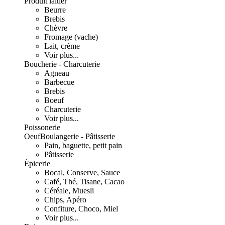
Produit laitier
Beurre
Brebis
Chèvre
Fromage (vache)
Lait, crème
Voir plus...
Boucherie - Charcuterie
Agneau
Barbecue
Brebis
Boeuf
Charcuterie
Voir plus...
Poissonerie
Oeuf
Boulangerie - Pâtisserie
Pain, baguette, petit pain
Pâtisserie
Épicerie
Bocal, Conserve, Sauce
Café, Thé, Tisane, Cacao
Céréale, Muesli
Chips, Apéro
Confiture, Choco, Miel
Voir plus...