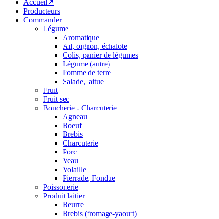
Accueil↗
Producteurs
Commander
Légume
Aromatique
Ail, oignon, échalote
Colis, panier de légumes
Légume (autre)
Pomme de terre
Salade, laitue
Fruit
Fruit sec
Boucherie - Charcuterie
Agneau
Boeuf
Brebis
Charcuterie
Porc
Veau
Volaille
Pierrade, Fondue
Poissonerie
Produit laitier
Beurre
Brebis (fromage-yaourt)