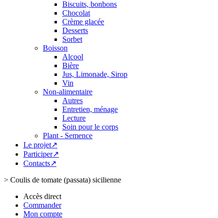
Biscuits, bonbons
Chocolat
Crème glacée
Desserts
Sorbet
Boisson
Alcool
Bière
Jus, Limonade, Sirop
Vin
Non-alimentaire
Autres
Entretien, ménage
Lecture
Soin pour le corps
Plant - Semence
Le projet↗
Participer↗
Contacts↗
>
Coulis de tomate (passata) sicilienne
Accès direct
Commander
Mon compte