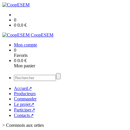
0
0
0.0
€
CoopESEM
Mon compte
0
Favoris
0
0.0
€
Mon panier
Accueil↗
Producteurs
Commander
Le projet↗
Participer↗
Contacts↗
>
Corennois aux orties