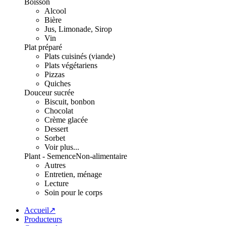
Boisson
Alcool
Bière
Jus, Limonade, Sirop
Vin
Plat préparé
Plats cuisinés (viande)
Plats végétariens
Pizzas
Quiches
Douceur sucrée
Biscuit, bonbon
Chocolat
Crème glacée
Dessert
Sorbet
Voir plus...
Plant - Semence
Non-alimentaire
Autres
Entretien, ménage
Lecture
Soin pour le corps
Accueil↗
Producteurs