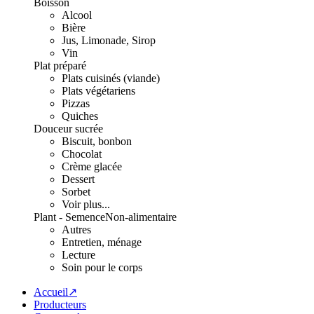
Boisson
Alcool
Bière
Jus, Limonade, Sirop
Vin
Plat préparé
Plats cuisinés (viande)
Plats végétariens
Pizzas
Quiches
Douceur sucrée
Biscuit, bonbon
Chocolat
Crème glacée
Dessert
Sorbet
Voir plus...
Plant - Semence
Non-alimentaire
Autres
Entretien, ménage
Lecture
Soin pour le corps
Accueil↗
Producteurs