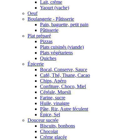
Lait, crème
Yaourt (vache)
Oeuf
Boulangerie - Pâtisserie
Pain, baguette, petit pain
Pâtisserie
Plat préparé
Pizzas
Plats cuisinés (viande)
Plats végétariens
Quiches
Épicerie
Bocal, Conserve, Sauce
Café, Thé, Tisane, Cacao
Chips, Apéro
Confiture, Choco, Miel
Céréale, Muesli
Farine, sucre
Huile, vinaigre
Pâte, Riz, Autre féculent
Épice, Sel
Douceur sucrée
Biscuits, bonbons
Chocolat
Crème glacée