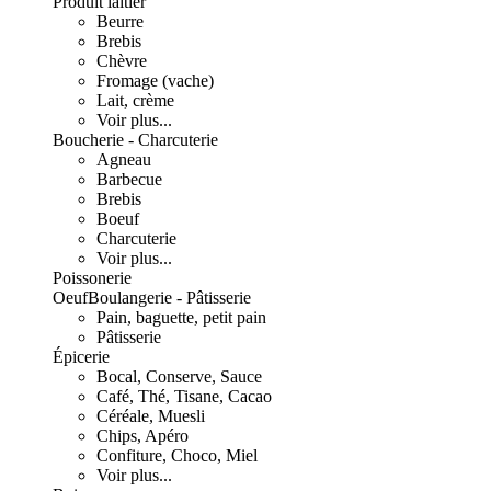
Produit laitier
Beurre
Brebis
Chèvre
Fromage (vache)
Lait, crème
Voir plus...
Boucherie - Charcuterie
Agneau
Barbecue
Brebis
Boeuf
Charcuterie
Voir plus...
Poissonerie
Oeuf
Boulangerie - Pâtisserie
Pain, baguette, petit pain
Pâtisserie
Épicerie
Bocal, Conserve, Sauce
Café, Thé, Tisane, Cacao
Céréale, Muesli
Chips, Apéro
Confiture, Choco, Miel
Voir plus...