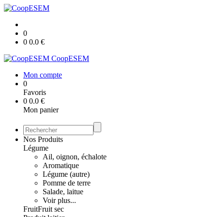
0
0
0.0
€
CoopESEM
Mon compte
0
Favoris
0
0.0
€
Mon panier
Nos Produits
Légume
Ail, oignon, échalote
Aromatique
Légume (autre)
Pomme de terre
Salade, laitue
Voir plus...
Fruit
Fruit sec