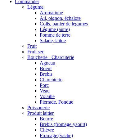
Commander
Légume
Aromatique
Ail, oignon, échalote
Colis, panier de légumes
Légume (autre)
Pomme de terre
Salade, laitue
Fruit
Fruit sec
Boucherie - Charcuterie
Agneau
Boeuf
Brebis
Charcuterie
Porc
Veau
Volaille
Pierrade, Fondue
Poissonerie
Produit laitier
Beurre
Brebis (fromage-yaourt)
Chèvre
Fromage (vache)