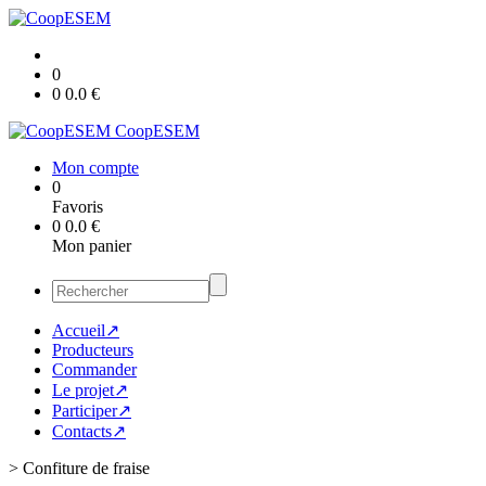
0
0
0.0
€
CoopESEM
Mon compte
0
Favoris
0
0.0
€
Mon panier
Accueil↗
Producteurs
Commander
Le projet↗
Participer↗
Contacts↗
>
Confiture de fraise