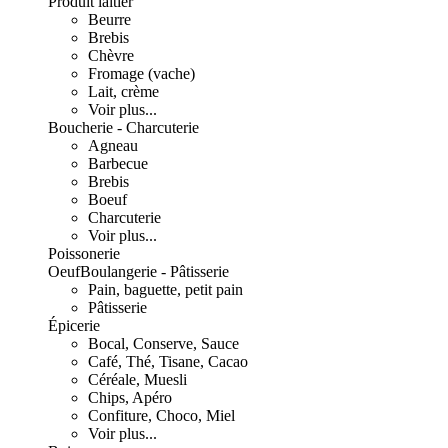
Produit laitier
Beurre
Brebis
Chèvre
Fromage (vache)
Lait, crème
Voir plus...
Boucherie - Charcuterie
Agneau
Barbecue
Brebis
Boeuf
Charcuterie
Voir plus...
Poissonerie
Oeuf
Boulangerie - Pâtisserie
Pain, baguette, petit pain
Pâtisserie
Épicerie
Bocal, Conserve, Sauce
Café, Thé, Tisane, Cacao
Céréale, Muesli
Chips, Apéro
Confiture, Choco, Miel
Voir plus...