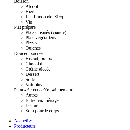
Boisson
Alcool
Bière
Jus, Limonade, Sirop
Vin
Plat préparé
Plats cuisinés (viande)
Plats végétariens
Pizzas
Quiches
Douceur sucrée
Biscuit, bonbon
Chocolat
Crème glacée
Dessert
Sorbet
Voir plus...
Plant - Semence
Non-alimentaire
Autres
Entretien, ménage
Lecture
Soin pour le corps
Accueil↗
Producteurs