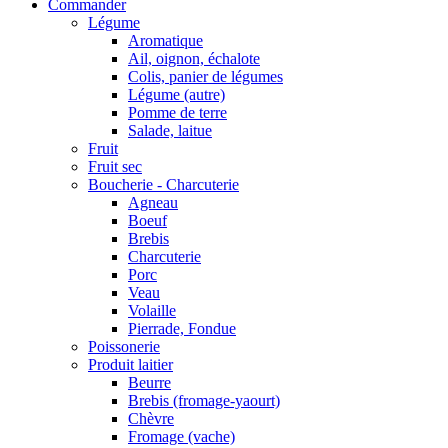
Commander
Légume
Aromatique
Ail, oignon, échalote
Colis, panier de légumes
Légume (autre)
Pomme de terre
Salade, laitue
Fruit
Fruit sec
Boucherie - Charcuterie
Agneau
Boeuf
Brebis
Charcuterie
Porc
Veau
Volaille
Pierrade, Fondue
Poissonerie
Produit laitier
Beurre
Brebis (fromage-yaourt)
Chèvre
Fromage (vache)