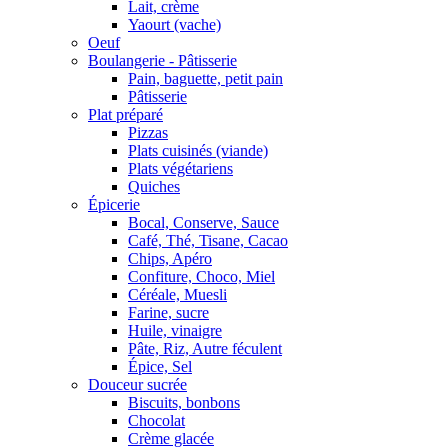
Lait, crème
Yaourt (vache)
Oeuf
Boulangerie - Pâtisserie
Pain, baguette, petit pain
Pâtisserie
Plat préparé
Pizzas
Plats cuisinés (viande)
Plats végétariens
Quiches
Épicerie
Bocal, Conserve, Sauce
Café, Thé, Tisane, Cacao
Chips, Apéro
Confiture, Choco, Miel
Céréale, Muesli
Farine, sucre
Huile, vinaigre
Pâte, Riz, Autre féculent
Épice, Sel
Douceur sucrée
Biscuits, bonbons
Chocolat
Crème glacée