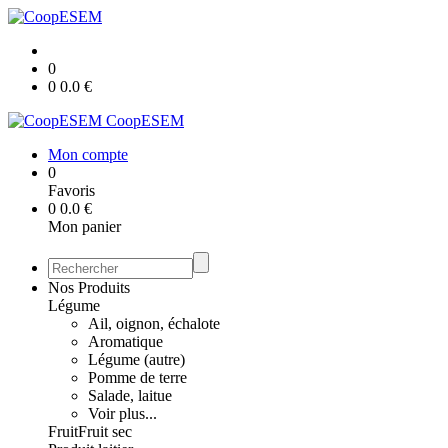
0
0
0.0
€
CoopESEM
Mon compte
0
Favoris
0
0.0
€
Mon panier
Nos Produits
Légume
Ail, oignon, échalote
Aromatique
Légume (autre)
Pomme de terre
Salade, laitue
Voir plus...
Fruit
Fruit sec