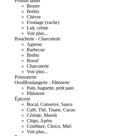
Produit laitier
Beurre
Brebis
Chèvre
Fromage (vache)
Lait, crème
Voir plus...
Boucherie - Charcuterie
Agneau
Barbecue
Brebis
Boeuf
Charcuterie
Voir plus...
Poissonerie
Oeuf
Boulangerie - Pâtisserie
Pain, baguette, petit pain
Pâtisserie
Épicerie
Bocal, Conserve, Sauce
Café, Thé, Tisane, Cacao
Céréale, Muesli
Chips, Apéro
Confiture, Choco, Miel
Voir plus...