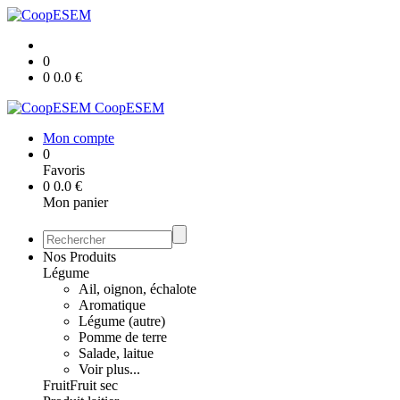
0
0
0.0
€
CoopESEM
Mon compte
0
Favoris
0
0.0
€
Mon panier
Nos Produits
Légume
Ail, oignon, échalote
Aromatique
Légume (autre)
Pomme de terre
Salade, laitue
Voir plus...
Fruit
Fruit sec