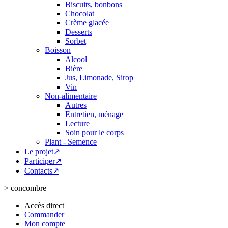
Biscuits, bonbons
Chocolat
Crème glacée
Desserts
Sorbet
Boisson
Alcool
Bière
Jus, Limonade, Sirop
Vin
Non-alimentaire
Autres
Entretien, ménage
Lecture
Soin pour le corps
Plant - Semence
Le projet↗
Participer↗
Contacts↗
>
concombre
Accès direct
Commander
Mon compte