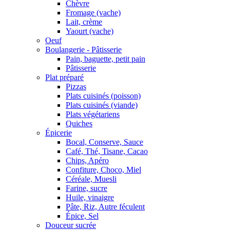
Chèvre
Fromage (vache)
Lait, crème
Yaourt (vache)
Oeuf
Boulangerie - Pâtisserie
Pain, baguette, petit pain
Pâtisserie
Plat préparé
Pizzas
Plats cuisinés (poisson)
Plats cuisinés (viande)
Plats végétariens
Quiches
Épicerie
Bocal, Conserve, Sauce
Café, Thé, Tisane, Cacao
Chips, Apéro
Confiture, Choco, Miel
Céréale, Muesli
Farine, sucre
Huile, vinaigre
Pâte, Riz, Autre féculent
Épice, Sel
Douceur sucrée