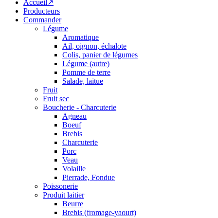
Accueil↗
Producteurs
Commander
Légume
Aromatique
Ail, oignon, échalote
Colis, panier de légumes
Légume (autre)
Pomme de terre
Salade, laitue
Fruit
Fruit sec
Boucherie - Charcuterie
Agneau
Boeuf
Brebis
Charcuterie
Porc
Veau
Volaille
Pierrade, Fondue
Poissonerie
Produit laitier
Beurre
Brebis (fromage-yaourt)