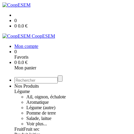
0
0
0.0
€
CoopESEM
Mon compte
0
Favoris
0
0.0
€
Mon panier
Nos Produits
Légume
Ail, oignon, échalote
Aromatique
Légume (autre)
Pomme de terre
Salade, laitue
Voir plus...
Fruit
Fruit sec