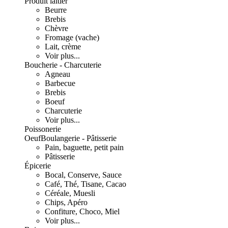
Produit laitier
Beurre
Brebis
Chèvre
Fromage (vache)
Lait, crème
Voir plus...
Boucherie - Charcuterie
Agneau
Barbecue
Brebis
Boeuf
Charcuterie
Voir plus...
Poissonerie
Oeuf
Boulangerie - Pâtisserie
Pain, baguette, petit pain
Pâtisserie
Épicerie
Bocal, Conserve, Sauce
Café, Thé, Tisane, Cacao
Céréale, Muesli
Chips, Apéro
Confiture, Choco, Miel
Voir plus...