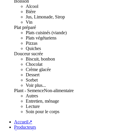
Boisson
Alcool
Bière
Jus, Limonade, Sirop
Vin
Plat préparé
Plats cuisinés (viande)
Plats végétariens
Pizzas
Quiches
Douceur sucrée
Biscuit, bonbon
Chocolat
Crème glacée
Dessert
Sorbet
Voir plus...
Plant - Semence
Non-alimentaire
Autres
Entretien, ménage
Lecture
Soin pour le corps
Accueil↗
Producteurs