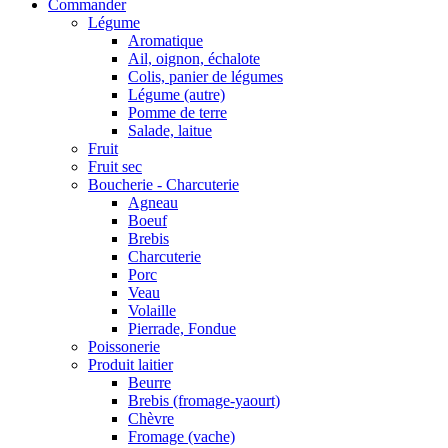
Commander
Légume
Aromatique
Ail, oignon, échalote
Colis, panier de légumes
Légume (autre)
Pomme de terre
Salade, laitue
Fruit
Fruit sec
Boucherie - Charcuterie
Agneau
Boeuf
Brebis
Charcuterie
Porc
Veau
Volaille
Pierrade, Fondue
Poissonerie
Produit laitier
Beurre
Brebis (fromage-yaourt)
Chèvre
Fromage (vache)