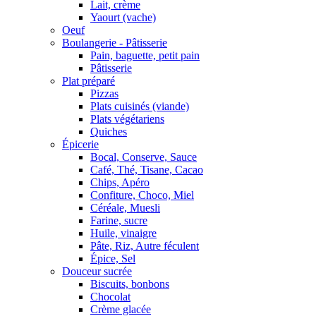
Lait, crème
Yaourt (vache)
Oeuf
Boulangerie - Pâtisserie
Pain, baguette, petit pain
Pâtisserie
Plat préparé
Pizzas
Plats cuisinés (viande)
Plats végétariens
Quiches
Épicerie
Bocal, Conserve, Sauce
Café, Thé, Tisane, Cacao
Chips, Apéro
Confiture, Choco, Miel
Céréale, Muesli
Farine, sucre
Huile, vinaigre
Pâte, Riz, Autre féculent
Épice, Sel
Douceur sucrée
Biscuits, bonbons
Chocolat
Crème glacée