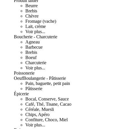
Produit laitier
Beurre
Brebis
Chèvre
Fromage (vache)
Lait, crème
Voir plus...
Boucherie - Charcuterie
Agneau
Barbecue
Brebis
Boeuf
Charcuterie
Voir plus...
Poissonerie
Oeuf
Boulangerie - Pâtisserie
Pain, baguette, petit pain
Pâtisserie
Épicerie
Bocal, Conserve, Sauce
Café, Thé, Tisane, Cacao
Céréale, Muesli
Chips, Apéro
Confiture, Choco, Miel
Voir plus...