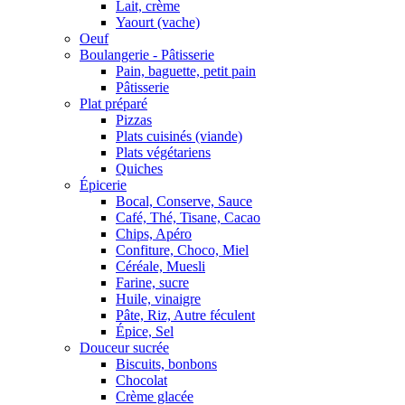
Lait, crème
Yaourt (vache)
Oeuf
Boulangerie - Pâtisserie
Pain, baguette, petit pain
Pâtisserie
Plat préparé
Pizzas
Plats cuisinés (viande)
Plats végétariens
Quiches
Épicerie
Bocal, Conserve, Sauce
Café, Thé, Tisane, Cacao
Chips, Apéro
Confiture, Choco, Miel
Céréale, Muesli
Farine, sucre
Huile, vinaigre
Pâte, Riz, Autre féculent
Épice, Sel
Douceur sucrée
Biscuits, bonbons
Chocolat
Crème glacée