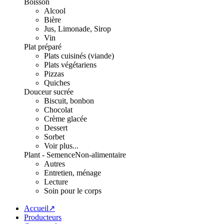
Boisson
Alcool
Bière
Jus, Limonade, Sirop
Vin
Plat préparé
Plats cuisinés (viande)
Plats végétariens
Pizzas
Quiches
Douceur sucrée
Biscuit, bonbon
Chocolat
Crème glacée
Dessert
Sorbet
Voir plus...
Plant - Semence
Non-alimentaire
Autres
Entretien, ménage
Lecture
Soin pour le corps
Accueil↗
Producteurs