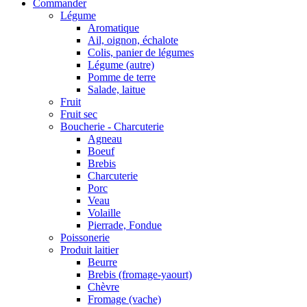
Commander
Légume
Aromatique
Ail, oignon, échalote
Colis, panier de légumes
Légume (autre)
Pomme de terre
Salade, laitue
Fruit
Fruit sec
Boucherie - Charcuterie
Agneau
Boeuf
Brebis
Charcuterie
Porc
Veau
Volaille
Pierrade, Fondue
Poissonerie
Produit laitier
Beurre
Brebis (fromage-yaourt)
Chèvre
Fromage (vache)