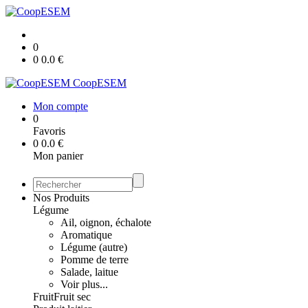
0
0
0.0
€
CoopESEM
Mon compte
0
Favoris
0
0.0
€
Mon panier
Nos Produits
Légume
Ail, oignon, échalote
Aromatique
Légume (autre)
Pomme de terre
Salade, laitue
Voir plus...
Fruit
Fruit sec