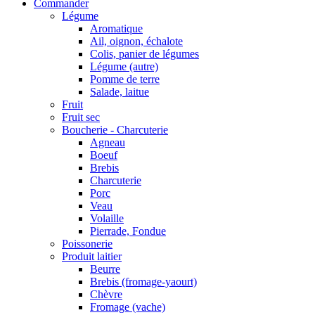
Commander
Légume
Aromatique
Ail, oignon, échalote
Colis, panier de légumes
Légume (autre)
Pomme de terre
Salade, laitue
Fruit
Fruit sec
Boucherie - Charcuterie
Agneau
Boeuf
Brebis
Charcuterie
Porc
Veau
Volaille
Pierrade, Fondue
Poissonerie
Produit laitier
Beurre
Brebis (fromage-yaourt)
Chèvre
Fromage (vache)