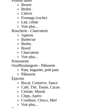
Produit laitier
Beurre
Brebis
Chèvre
Fromage (vache)
Lait, crème
Voir plus...
Boucherie - Charcuterie
Agneau
Barbecue
Brebis
Boeuf
Charcuterie
Voir plus...
Poissonerie
Oeuf
Boulangerie - Pâtisserie
Pain, baguette, petit pain
Pâtisserie
Épicerie
Bocal, Conserve, Sauce
Café, Thé, Tisane, Cacao
Céréale, Muesli
Chips, Apéro
Confiture, Choco, Miel
Voir plus...