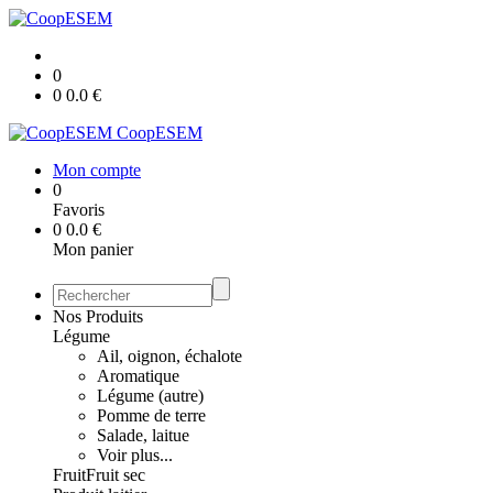
0
0
0.0
€
CoopESEM
Mon compte
0
Favoris
0
0.0
€
Mon panier
Nos Produits
Légume
Ail, oignon, échalote
Aromatique
Légume (autre)
Pomme de terre
Salade, laitue
Voir plus...
Fruit
Fruit sec