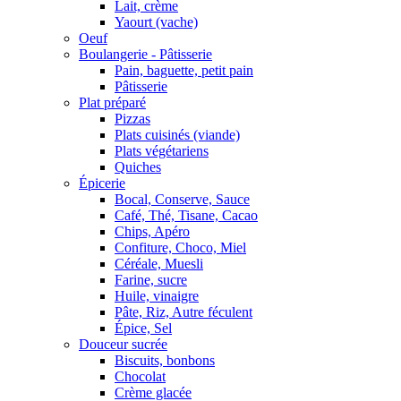
Lait, crème
Yaourt (vache)
Oeuf
Boulangerie - Pâtisserie
Pain, baguette, petit pain
Pâtisserie
Plat préparé
Pizzas
Plats cuisinés (viande)
Plats végétariens
Quiches
Épicerie
Bocal, Conserve, Sauce
Café, Thé, Tisane, Cacao
Chips, Apéro
Confiture, Choco, Miel
Céréale, Muesli
Farine, sucre
Huile, vinaigre
Pâte, Riz, Autre féculent
Épice, Sel
Douceur sucrée
Biscuits, bonbons
Chocolat
Crème glacée