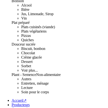
Boisson
Alcool
Bière
Jus, Limonade, Sirop
Vin
Plat préparé
Plats cuisinés (viande)
Plats végétariens
Pizzas
Quiches
Douceur sucrée
Biscuit, bonbon
Chocolat
Crème glacée
Dessert
Sorbet
Voir plus...
Plant - Semence
Non-alimentaire
Autres
Entretien, ménage
Lecture
Soin pour le corps
Accueil↗
Producteurs