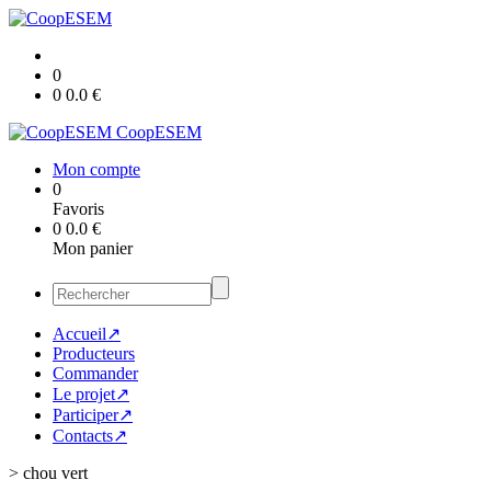
0
0
0.0
€
CoopESEM
Mon compte
0
Favoris
0
0.0
€
Mon panier
Accueil↗
Producteurs
Commander
Le projet↗
Participer↗
Contacts↗
>
chou vert