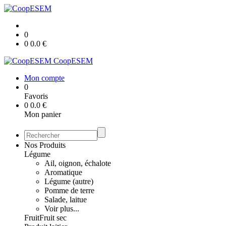
0
0
0.0
€
CoopESEM
Mon compte
0
Favoris
0
0.0
€
Mon panier
Nos Produits
Légume
Ail, oignon, échalote
Aromatique
Légume (autre)
Pomme de terre
Salade, laitue
Voir plus...
Fruit
Fruit sec