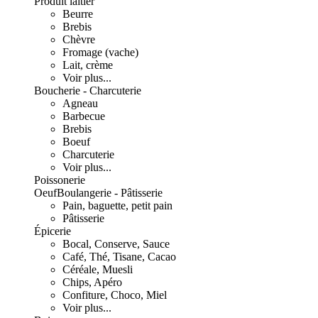
Produit laitier
Beurre
Brebis
Chèvre
Fromage (vache)
Lait, crème
Voir plus...
Boucherie - Charcuterie
Agneau
Barbecue
Brebis
Boeuf
Charcuterie
Voir plus...
Poissonerie
Oeuf
Boulangerie - Pâtisserie
Pain, baguette, petit pain
Pâtisserie
Épicerie
Bocal, Conserve, Sauce
Café, Thé, Tisane, Cacao
Céréale, Muesli
Chips, Apéro
Confiture, Choco, Miel
Voir plus...