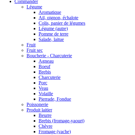
Commander
Légume
Aromatique
Ail, oignon, échalote
Colis, panier de légumes
Légume (autre)
Pomme de terre
Salade, laitue
Fruit
Fruit sec
Boucherie - Charcuterie
Agneau
Boeuf
Brebis
Charcuterie
Porc
Veau
Volaille
Pierrade, Fondue
Poissonerie
Produit laitier
Beurre
Brebis (fromage-yaourt)
Chèvre
Fromage (vache)