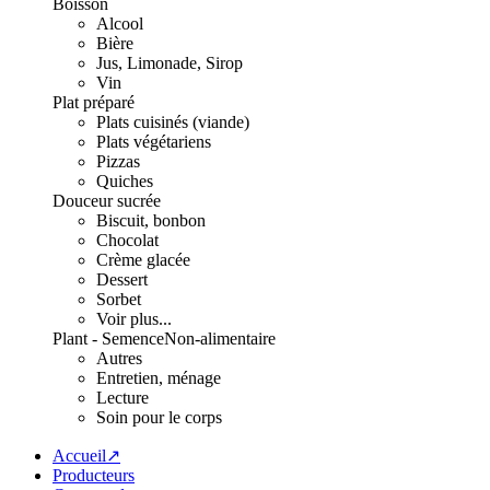
Boisson
Alcool
Bière
Jus, Limonade, Sirop
Vin
Plat préparé
Plats cuisinés (viande)
Plats végétariens
Pizzas
Quiches
Douceur sucrée
Biscuit, bonbon
Chocolat
Crème glacée
Dessert
Sorbet
Voir plus...
Plant - Semence
Non-alimentaire
Autres
Entretien, ménage
Lecture
Soin pour le corps
Accueil↗
Producteurs