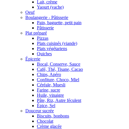
Lait, crème
Yaourt (vache)
Oeuf
Boulangerie - Pâtisserie
Pain, baguette, petit pain
Pâtisserie
Plat préparé
Pizzas
Plats cuisinés (viande)
Plats végétariens
Quiches
Épicerie
Bocal, Conserve, Sauce
Café, Thé, Tisane, Cacao
Chips, Apéro
Confiture, Choco, Miel
Céréale, Muesli
Farine, sucre
Huile, vinaigre
Pâte, Riz, Autre féculent
Épice, Sel
Douceur sucrée
Biscuits, bonbons
Chocolat
Crème glacée