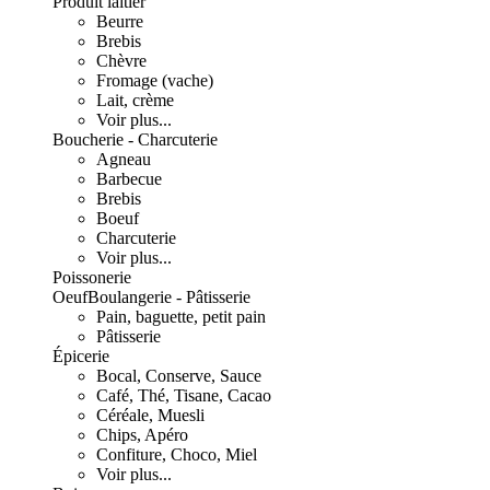
Produit laitier
Beurre
Brebis
Chèvre
Fromage (vache)
Lait, crème
Voir plus...
Boucherie - Charcuterie
Agneau
Barbecue
Brebis
Boeuf
Charcuterie
Voir plus...
Poissonerie
Oeuf
Boulangerie - Pâtisserie
Pain, baguette, petit pain
Pâtisserie
Épicerie
Bocal, Conserve, Sauce
Café, Thé, Tisane, Cacao
Céréale, Muesli
Chips, Apéro
Confiture, Choco, Miel
Voir plus...