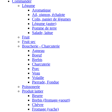
Commander
Légume
Aromatique
Ail, oignon, échalote
Colis, panier de légumes
Légume (autre)
Pomme de terre
Salade, laitue
Fruit
Fruit sec
Boucherie - Charcuterie
Agneau
Boeuf
Brebis
Charcuterie
Porc
Veau
Volaille
Pierrade, Fondue
Poissonerie
Produit laitier
Beurre
Brebis (fromage-yaourt)
Chèvre
Fromage (vache)