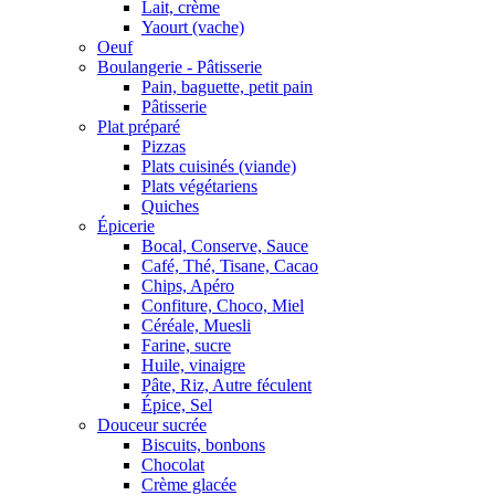
Lait, crème
Yaourt (vache)
Oeuf
Boulangerie - Pâtisserie
Pain, baguette, petit pain
Pâtisserie
Plat préparé
Pizzas
Plats cuisinés (viande)
Plats végétariens
Quiches
Épicerie
Bocal, Conserve, Sauce
Café, Thé, Tisane, Cacao
Chips, Apéro
Confiture, Choco, Miel
Céréale, Muesli
Farine, sucre
Huile, vinaigre
Pâte, Riz, Autre féculent
Épice, Sel
Douceur sucrée
Biscuits, bonbons
Chocolat
Crème glacée