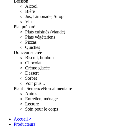
Boisson
Alcool
Bière
Jus, Limonade, Sirop
Vin
Plat préparé
Plats cuisinés (viande)
Plats végétariens
Pizzas
Quiches
Douceur sucrée
Biscuit, bonbon
Chocolat
Crème glacée
Dessert
Sorbet
Voir plus...
Plant - Semence
Non-alimentaire
Autres
Entretien, ménage
Lecture
Soin pour le corps
Accueil↗
Producteurs