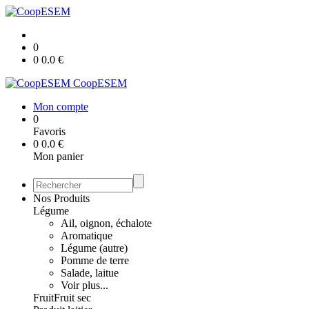
0
0
0.0
€
CoopESEM
Mon compte
0
Favoris
0
0.0
€
Mon panier
Nos Produits
Légume
Ail, oignon, échalote
Aromatique
Légume (autre)
Pomme de terre
Salade, laitue
Voir plus...
Fruit
Fruit sec