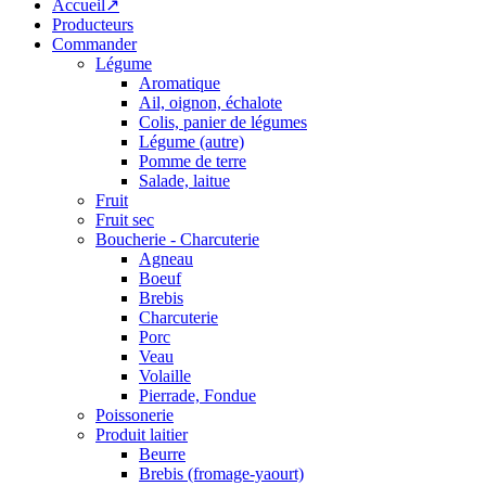
Accueil↗
Producteurs
Commander
Légume
Aromatique
Ail, oignon, échalote
Colis, panier de légumes
Légume (autre)
Pomme de terre
Salade, laitue
Fruit
Fruit sec
Boucherie - Charcuterie
Agneau
Boeuf
Brebis
Charcuterie
Porc
Veau
Volaille
Pierrade, Fondue
Poissonerie
Produit laitier
Beurre
Brebis (fromage-yaourt)