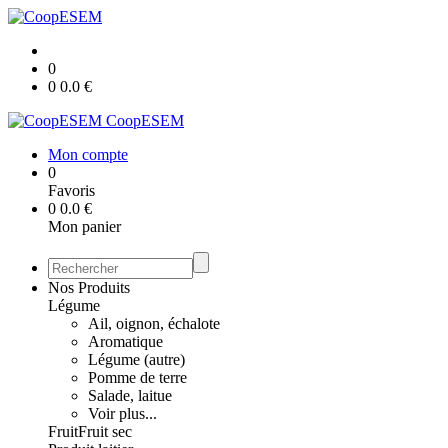
0
0
0.0
€
CoopESEM
Mon compte
0
Favoris
0
0.0
€
Mon panier
Nos Produits
Légume
Ail, oignon, échalote
Aromatique
Légume (autre)
Pomme de terre
Salade, laitue
Voir plus...
Fruit
Fruit sec