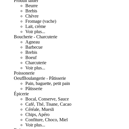
Produit laitier
Beurre
Brebis
Chèvre
Fromage (vache)
Lait, crème
Voir plus...
Boucherie - Charcuterie
Agneau
Barbecue
Brebis
Boeuf
Charcuterie
Voir plus...
Poissonerie
Oeuf
Boulangerie - Pâtisserie
Pain, baguette, petit pain
Pâtisserie
Épicerie
Bocal, Conserve, Sauce
Café, Thé, Tisane, Cacao
Céréale, Muesli
Chips, Apéro
Confiture, Choco, Miel
Voir plus...