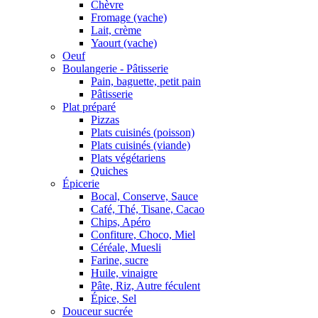
Chèvre
Fromage (vache)
Lait, crème
Yaourt (vache)
Oeuf
Boulangerie - Pâtisserie
Pain, baguette, petit pain
Pâtisserie
Plat préparé
Pizzas
Plats cuisinés (poisson)
Plats cuisinés (viande)
Plats végétariens
Quiches
Épicerie
Bocal, Conserve, Sauce
Café, Thé, Tisane, Cacao
Chips, Apéro
Confiture, Choco, Miel
Céréale, Muesli
Farine, sucre
Huile, vinaigre
Pâte, Riz, Autre féculent
Épice, Sel
Douceur sucrée