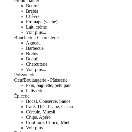
Produit laitier
Beurre
Brebis
Chèvre
Fromage (vache)
Lait, crème
Voir plus...
Boucherie - Charcuterie
Agneau
Barbecue
Brebis
Boeuf
Charcuterie
Voir plus...
Poissonerie
Oeuf
Boulangerie - Pâtisserie
Pain, baguette, petit pain
Pâtisserie
Épicerie
Bocal, Conserve, Sauce
Café, Thé, Tisane, Cacao
Céréale, Muesli
Chips, Apéro
Confiture, Choco, Miel
Voir plus...