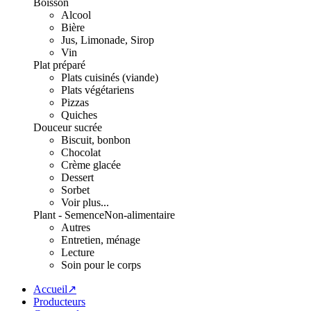
Boisson
Alcool
Bière
Jus, Limonade, Sirop
Vin
Plat préparé
Plats cuisinés (viande)
Plats végétariens
Pizzas
Quiches
Douceur sucrée
Biscuit, bonbon
Chocolat
Crème glacée
Dessert
Sorbet
Voir plus...
Plant - Semence
Non-alimentaire
Autres
Entretien, ménage
Lecture
Soin pour le corps
Accueil↗
Producteurs