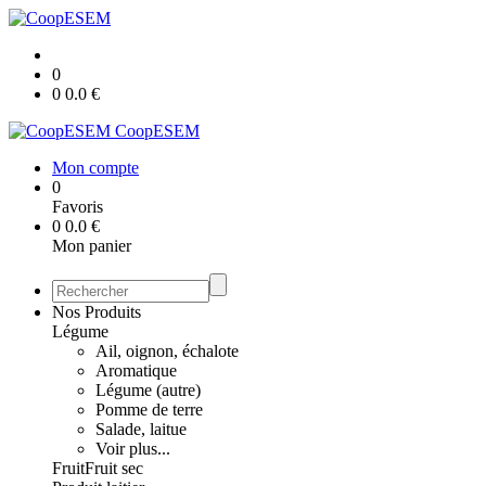
0
0
0.0
€
CoopESEM
Mon compte
0
Favoris
0
0.0
€
Mon panier
Nos Produits
Légume
Ail, oignon, échalote
Aromatique
Légume (autre)
Pomme de terre
Salade, laitue
Voir plus...
Fruit
Fruit sec