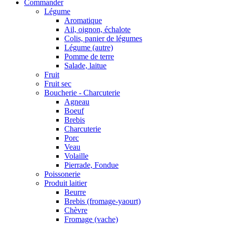
Commander
Légume
Aromatique
Ail, oignon, échalote
Colis, panier de légumes
Légume (autre)
Pomme de terre
Salade, laitue
Fruit
Fruit sec
Boucherie - Charcuterie
Agneau
Boeuf
Brebis
Charcuterie
Porc
Veau
Volaille
Pierrade, Fondue
Poissonerie
Produit laitier
Beurre
Brebis (fromage-yaourt)
Chèvre
Fromage (vache)