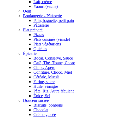
Lait, crème
Yaourt (vache)
Oeuf
Boulangerie - Pâtisserie
Pain, baguette, petit pain
Pâtisserie
Plat préparé
Pizzas
Plats cuisinés (viande)
Plats végétariens
Quiches
Épicerie
Bocal, Conserve, Sauce
Café, Thé, Tisane, Cacao
Chips, Apéro
Confiture, Choco, Miel
Céréale, Muesli
Farine, sucre
Huile, vinaigre
Pâte, Riz, Autre féculent
Épice, Sel
Douceur sucrée
Biscuits, bonbons
Chocolat
Crème glacée