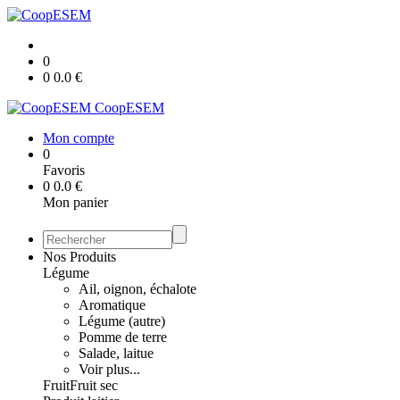
0
0
0.0
€
CoopESEM
Mon compte
0
Favoris
0
0.0
€
Mon panier
Nos Produits
Légume
Ail, oignon, échalote
Aromatique
Légume (autre)
Pomme de terre
Salade, laitue
Voir plus...
Fruit
Fruit sec