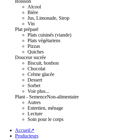
Boisson
Alcool
Bière
Jus, Limonade, Sirop
Vin
Plat préparé
Plats cuisinés (viande)
Plats végétariens
Pizzas
Quiches
Douceur sucrée
Biscuit, bonbon
Chocolat
Crème glacée
Dessert
Sorbet
Voir plus...
Plant - Semence
Non-alimentaire
Autres
Entretien, ménage
Lecture
Soin pour le corps
Accueil↗
Producteurs