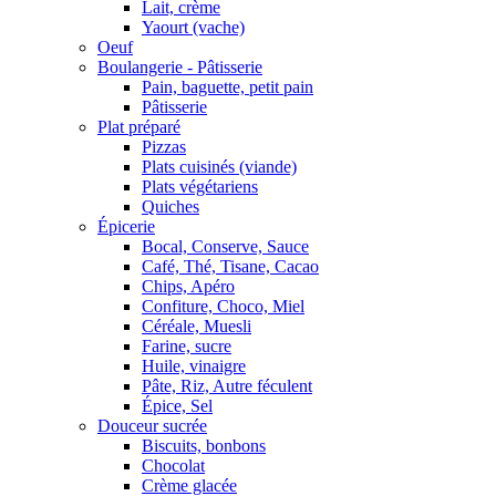
Lait, crème
Yaourt (vache)
Oeuf
Boulangerie - Pâtisserie
Pain, baguette, petit pain
Pâtisserie
Plat préparé
Pizzas
Plats cuisinés (viande)
Plats végétariens
Quiches
Épicerie
Bocal, Conserve, Sauce
Café, Thé, Tisane, Cacao
Chips, Apéro
Confiture, Choco, Miel
Céréale, Muesli
Farine, sucre
Huile, vinaigre
Pâte, Riz, Autre féculent
Épice, Sel
Douceur sucrée
Biscuits, bonbons
Chocolat
Crème glacée