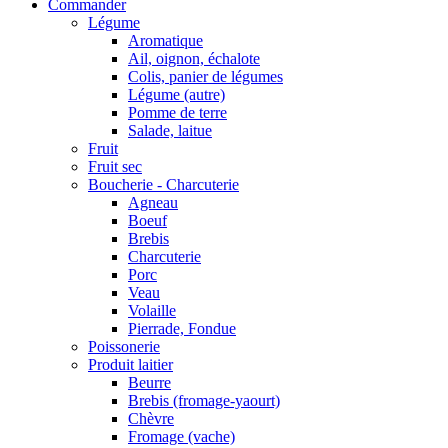
Commander
Légume
Aromatique
Ail, oignon, échalote
Colis, panier de légumes
Légume (autre)
Pomme de terre
Salade, laitue
Fruit
Fruit sec
Boucherie - Charcuterie
Agneau
Boeuf
Brebis
Charcuterie
Porc
Veau
Volaille
Pierrade, Fondue
Poissonerie
Produit laitier
Beurre
Brebis (fromage-yaourt)
Chèvre
Fromage (vache)