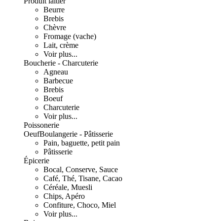
Produit laitier
Beurre
Brebis
Chèvre
Fromage (vache)
Lait, crème
Voir plus...
Boucherie - Charcuterie
Agneau
Barbecue
Brebis
Boeuf
Charcuterie
Voir plus...
Poissonerie
Oeuf
Boulangerie - Pâtisserie
Pain, baguette, petit pain
Pâtisserie
Épicerie
Bocal, Conserve, Sauce
Café, Thé, Tisane, Cacao
Céréale, Muesli
Chips, Apéro
Confiture, Choco, Miel
Voir plus...