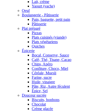
Lait, crème
Yaourt (vache)
Oeuf
Boulangerie - Pâtisserie
Pain, baguette, petit pain
Pâtisserie
Plat préparé
Pizzas
Plats cuisinés (viande)
Plats végétariens
Quiches
Épicerie
Bocal, Conserve, Sauce
Café, Thé, Tisane, Cacao
Chips, Apéro
Confiture, Choco, Miel
Céréale, Muesli
Farine, sucre
Huile, vinaigre
Pâte, Riz, Autre féculent
Épice, Sel
Douceur sucrée
Biscuits, bonbons
Chocolat
Crème glacée