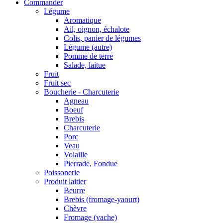
Commander
Légume
Aromatique
Ail, oignon, échalote
Colis, panier de légumes
Légume (autre)
Pomme de terre
Salade, laitue
Fruit
Fruit sec
Boucherie - Charcuterie
Agneau
Boeuf
Brebis
Charcuterie
Porc
Veau
Volaille
Pierrade, Fondue
Poissonerie
Produit laitier
Beurre
Brebis (fromage-yaourt)
Chèvre
Fromage (vache)