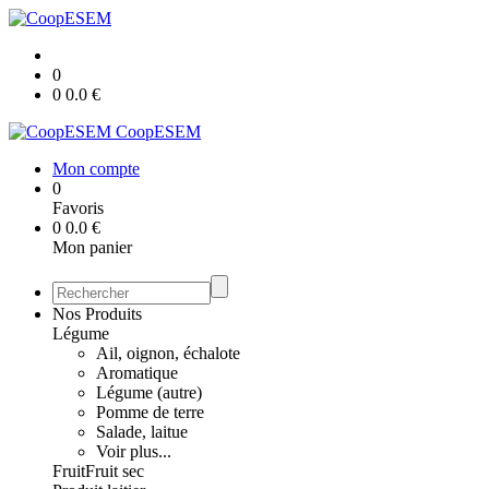
0
0
0.0
€
CoopESEM
Mon compte
0
Favoris
0
0.0
€
Mon panier
Nos Produits
Légume
Ail, oignon, échalote
Aromatique
Légume (autre)
Pomme de terre
Salade, laitue
Voir plus...
Fruit
Fruit sec