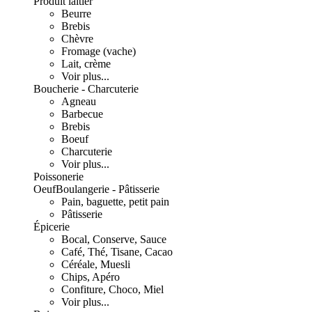
Produit laitier
Beurre
Brebis
Chèvre
Fromage (vache)
Lait, crème
Voir plus...
Boucherie - Charcuterie
Agneau
Barbecue
Brebis
Boeuf
Charcuterie
Voir plus...
Poissonerie
Oeuf
Boulangerie - Pâtisserie
Pain, baguette, petit pain
Pâtisserie
Épicerie
Bocal, Conserve, Sauce
Café, Thé, Tisane, Cacao
Céréale, Muesli
Chips, Apéro
Confiture, Choco, Miel
Voir plus...