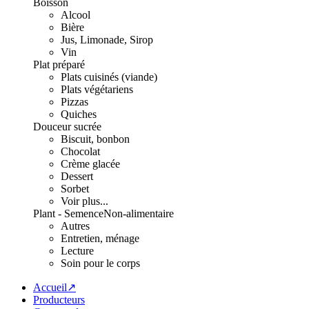
Boisson
Alcool
Bière
Jus, Limonade, Sirop
Vin
Plat préparé
Plats cuisinés (viande)
Plats végétariens
Pizzas
Quiches
Douceur sucrée
Biscuit, bonbon
Chocolat
Crème glacée
Dessert
Sorbet
Voir plus...
Plant - Semence
Non-alimentaire
Autres
Entretien, ménage
Lecture
Soin pour le corps
Accueil↗
Producteurs