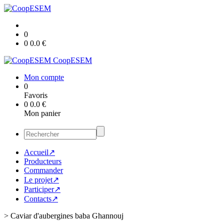
0
0
0.0
€
CoopESEM
Mon compte
0
Favoris
0
0.0
€
Mon panier
Accueil↗
Producteurs
Commander
Le projet↗
Participer↗
Contacts↗
>
Caviar d'aubergines baba Ghannouj