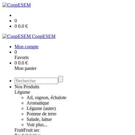
0
0
0.0
€
CoopESEM
Mon compte
0
Favoris
0
0.0
€
Mon panier
Nos Produits
Légume
Ail, oignon, échalote
Aromatique
Légume (autre)
Pomme de terre
Salade, laitue
Voir plus...
Fruit
Fruit sec