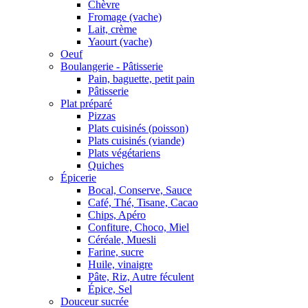
Chèvre
Fromage (vache)
Lait, crème
Yaourt (vache)
Oeuf
Boulangerie - Pâtisserie
Pain, baguette, petit pain
Pâtisserie
Plat préparé
Pizzas
Plats cuisinés (poisson)
Plats cuisinés (viande)
Plats végétariens
Quiches
Épicerie
Bocal, Conserve, Sauce
Café, Thé, Tisane, Cacao
Chips, Apéro
Confiture, Choco, Miel
Céréale, Muesli
Farine, sucre
Huile, vinaigre
Pâte, Riz, Autre féculent
Épice, Sel
Douceur sucrée