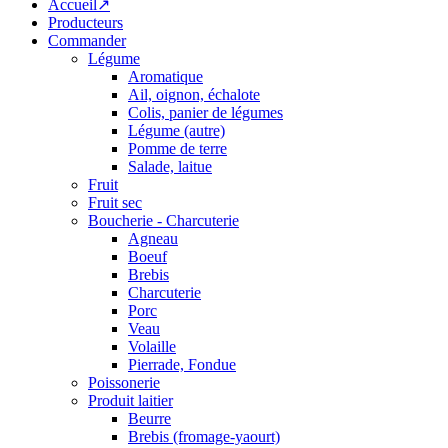
Accueil↗
Producteurs
Commander
Légume
Aromatique
Ail, oignon, échalote
Colis, panier de légumes
Légume (autre)
Pomme de terre
Salade, laitue
Fruit
Fruit sec
Boucherie - Charcuterie
Agneau
Boeuf
Brebis
Charcuterie
Porc
Veau
Volaille
Pierrade, Fondue
Poissonerie
Produit laitier
Beurre
Brebis (fromage-yaourt)