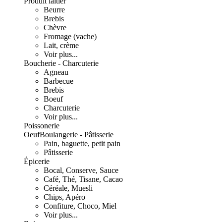
Produit laitier
Beurre
Brebis
Chèvre
Fromage (vache)
Lait, crème
Voir plus...
Boucherie - Charcuterie
Agneau
Barbecue
Brebis
Boeuf
Charcuterie
Voir plus...
Poissonerie
Oeuf
Boulangerie - Pâtisserie
Pain, baguette, petit pain
Pâtisserie
Épicerie
Bocal, Conserve, Sauce
Café, Thé, Tisane, Cacao
Céréale, Muesli
Chips, Apéro
Confiture, Choco, Miel
Voir plus...