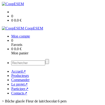
0
0
0.0
€
CoopESEM
Mon compte
0
Favoris
0
0.0
€
Mon panier
Accueil↗
Producteurs
Commander
Le projet↗
Participer↗
Contacts↗
>
Bûche glacée Fleur de lait/chocolat 6 pers