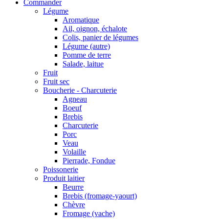
Commander
Légume
Aromatique
Ail, oignon, échalote
Colis, panier de légumes
Légume (autre)
Pomme de terre
Salade, laitue
Fruit
Fruit sec
Boucherie - Charcuterie
Agneau
Boeuf
Brebis
Charcuterie
Porc
Veau
Volaille
Pierrade, Fondue
Poissonerie
Produit laitier
Beurre
Brebis (fromage-yaourt)
Chèvre
Fromage (vache)