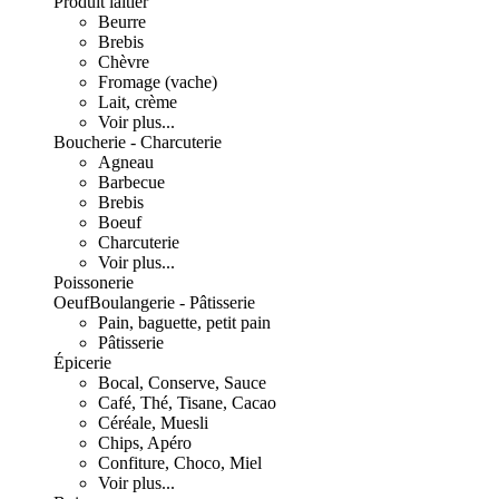
Produit laitier
Beurre
Brebis
Chèvre
Fromage (vache)
Lait, crème
Voir plus...
Boucherie - Charcuterie
Agneau
Barbecue
Brebis
Boeuf
Charcuterie
Voir plus...
Poissonerie
Oeuf
Boulangerie - Pâtisserie
Pain, baguette, petit pain
Pâtisserie
Épicerie
Bocal, Conserve, Sauce
Café, Thé, Tisane, Cacao
Céréale, Muesli
Chips, Apéro
Confiture, Choco, Miel
Voir plus...