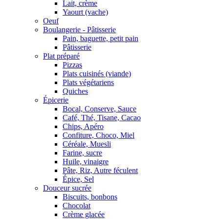
Lait, crème
Yaourt (vache)
Oeuf
Boulangerie - Pâtisserie
Pain, baguette, petit pain
Pâtisserie
Plat préparé
Pizzas
Plats cuisinés (viande)
Plats végétariens
Quiches
Épicerie
Bocal, Conserve, Sauce
Café, Thé, Tisane, Cacao
Chips, Apéro
Confiture, Choco, Miel
Céréale, Muesli
Farine, sucre
Huile, vinaigre
Pâte, Riz, Autre féculent
Épice, Sel
Douceur sucrée
Biscuits, bonbons
Chocolat
Crème glacée