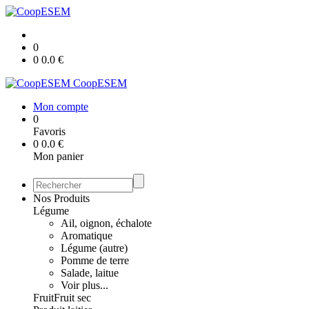
0
0
0.0
€
CoopESEM
Mon compte
0
Favoris
0
0.0
€
Mon panier
Nos Produits
Légume
Ail, oignon, échalote
Aromatique
Légume (autre)
Pomme de terre
Salade, laitue
Voir plus...
Fruit
Fruit sec