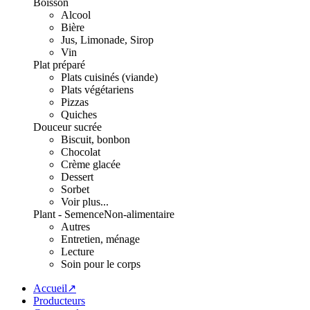
Boisson
Alcool
Bière
Jus, Limonade, Sirop
Vin
Plat préparé
Plats cuisinés (viande)
Plats végétariens
Pizzas
Quiches
Douceur sucrée
Biscuit, bonbon
Chocolat
Crème glacée
Dessert
Sorbet
Voir plus...
Plant - Semence
Non-alimentaire
Autres
Entretien, ménage
Lecture
Soin pour le corps
Accueil↗
Producteurs