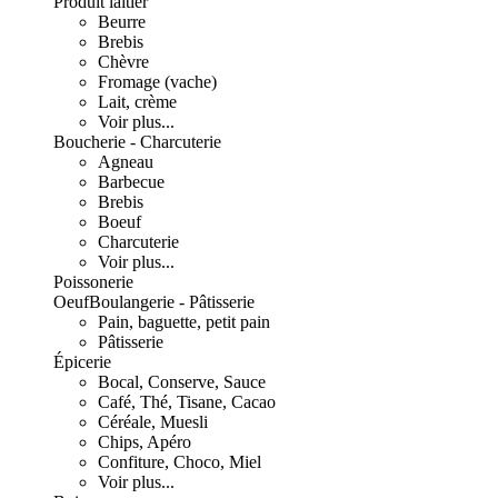
Produit laitier
Beurre
Brebis
Chèvre
Fromage (vache)
Lait, crème
Voir plus...
Boucherie - Charcuterie
Agneau
Barbecue
Brebis
Boeuf
Charcuterie
Voir plus...
Poissonerie
Oeuf
Boulangerie - Pâtisserie
Pain, baguette, petit pain
Pâtisserie
Épicerie
Bocal, Conserve, Sauce
Café, Thé, Tisane, Cacao
Céréale, Muesli
Chips, Apéro
Confiture, Choco, Miel
Voir plus...