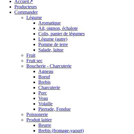
Accueil↗
Producteurs
Commander
Légume
Aromatique
Ail, oignon, échalote
Colis, panier de légumes
Légume (autre)
Pomme de terre
Salade, laitue
Fruit
Fruit sec
Boucherie - Charcuterie
Agneau
Boeuf
Brebis
Charcuterie
Porc
Veau
Volaille
Pierrade, Fondue
Poissonerie
Produit laitier
Beurre
Brebis (fromage-yaourt)