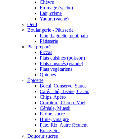
Chèvre
Fromage (vache)
Lait, crème
Yaourt (vache)
Oeuf
Boulangerie - Pâtisserie
Pain, baguette, petit pain
Pâtisserie
Plat préparé
Pizzas
Plats cuisinés (poisson)
Plats cuisinés (viande)
Plats végétariens
Quiches
Épicerie
Bocal, Conserve, Sauce
Café, Thé, Tisane, Cacao
Chips, Apéro
Confiture, Choco, Miel
Céréale, Muesli
Farine, sucre
Huile, vinaigre
Pâte, Riz, Autre féculent
Épice, Sel
Douceur sucrée