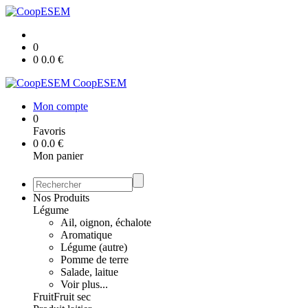
0
0
0.0
€
CoopESEM
Mon compte
0
Favoris
0
0.0
€
Mon panier
Nos Produits
Légume
Ail, oignon, échalote
Aromatique
Légume (autre)
Pomme de terre
Salade, laitue
Voir plus...
Fruit
Fruit sec