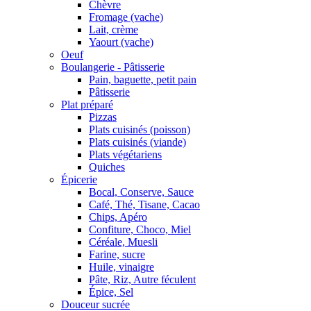
Chèvre
Fromage (vache)
Lait, crème
Yaourt (vache)
Oeuf
Boulangerie - Pâtisserie
Pain, baguette, petit pain
Pâtisserie
Plat préparé
Pizzas
Plats cuisinés (poisson)
Plats cuisinés (viande)
Plats végétariens
Quiches
Épicerie
Bocal, Conserve, Sauce
Café, Thé, Tisane, Cacao
Chips, Apéro
Confiture, Choco, Miel
Céréale, Muesli
Farine, sucre
Huile, vinaigre
Pâte, Riz, Autre féculent
Épice, Sel
Douceur sucrée