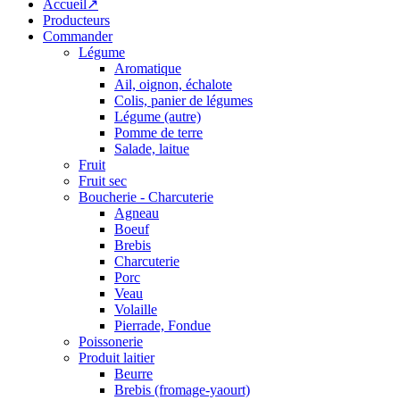
Accueil↗
Producteurs
Commander
Légume
Aromatique
Ail, oignon, échalote
Colis, panier de légumes
Légume (autre)
Pomme de terre
Salade, laitue
Fruit
Fruit sec
Boucherie - Charcuterie
Agneau
Boeuf
Brebis
Charcuterie
Porc
Veau
Volaille
Pierrade, Fondue
Poissonerie
Produit laitier
Beurre
Brebis (fromage-yaourt)