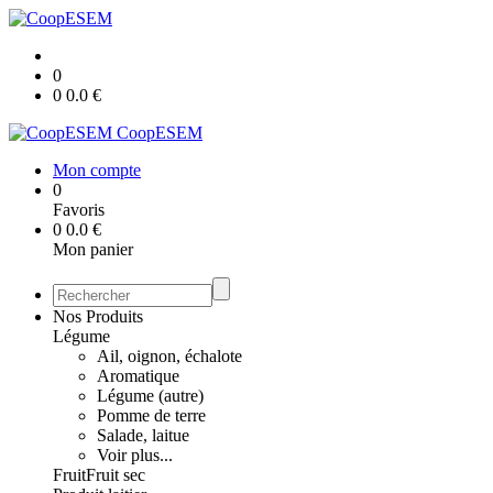
0
0
0.0
€
CoopESEM
Mon compte
0
Favoris
0
0.0
€
Mon panier
Nos Produits
Légume
Ail, oignon, échalote
Aromatique
Légume (autre)
Pomme de terre
Salade, laitue
Voir plus...
Fruit
Fruit sec