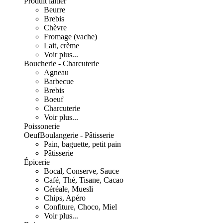
Produit laitier
Beurre
Brebis
Chèvre
Fromage (vache)
Lait, crème
Voir plus...
Boucherie - Charcuterie
Agneau
Barbecue
Brebis
Boeuf
Charcuterie
Voir plus...
Poissonerie
Oeuf
Boulangerie - Pâtisserie
Pain, baguette, petit pain
Pâtisserie
Épicerie
Bocal, Conserve, Sauce
Café, Thé, Tisane, Cacao
Céréale, Muesli
Chips, Apéro
Confiture, Choco, Miel
Voir plus...