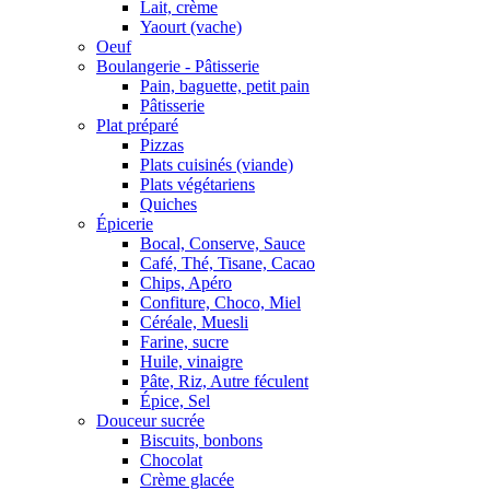
Lait, crème
Yaourt (vache)
Oeuf
Boulangerie - Pâtisserie
Pain, baguette, petit pain
Pâtisserie
Plat préparé
Pizzas
Plats cuisinés (viande)
Plats végétariens
Quiches
Épicerie
Bocal, Conserve, Sauce
Café, Thé, Tisane, Cacao
Chips, Apéro
Confiture, Choco, Miel
Céréale, Muesli
Farine, sucre
Huile, vinaigre
Pâte, Riz, Autre féculent
Épice, Sel
Douceur sucrée
Biscuits, bonbons
Chocolat
Crème glacée