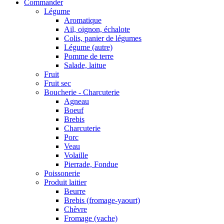
Commander
Légume
Aromatique
Ail, oignon, échalote
Colis, panier de légumes
Légume (autre)
Pomme de terre
Salade, laitue
Fruit
Fruit sec
Boucherie - Charcuterie
Agneau
Boeuf
Brebis
Charcuterie
Porc
Veau
Volaille
Pierrade, Fondue
Poissonerie
Produit laitier
Beurre
Brebis (fromage-yaourt)
Chèvre
Fromage (vache)