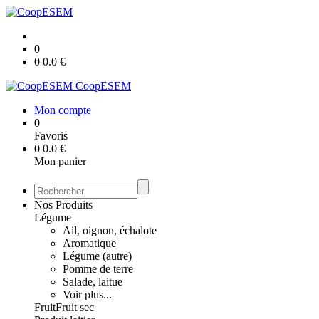
0
0
0.0
€
CoopESEM
Mon compte
0
Favoris
0
0.0
€
Mon panier
Nos Produits
Légume
Ail, oignon, échalote
Aromatique
Légume (autre)
Pomme de terre
Salade, laitue
Voir plus...
Fruit
Fruit sec