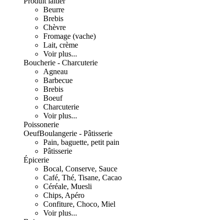
Produit laitier
Beurre
Brebis
Chèvre
Fromage (vache)
Lait, crème
Voir plus...
Boucherie - Charcuterie
Agneau
Barbecue
Brebis
Boeuf
Charcuterie
Voir plus...
Poissonerie
Oeuf
Boulangerie - Pâtisserie
Pain, baguette, petit pain
Pâtisserie
Épicerie
Bocal, Conserve, Sauce
Café, Thé, Tisane, Cacao
Céréale, Muesli
Chips, Apéro
Confiture, Choco, Miel
Voir plus...