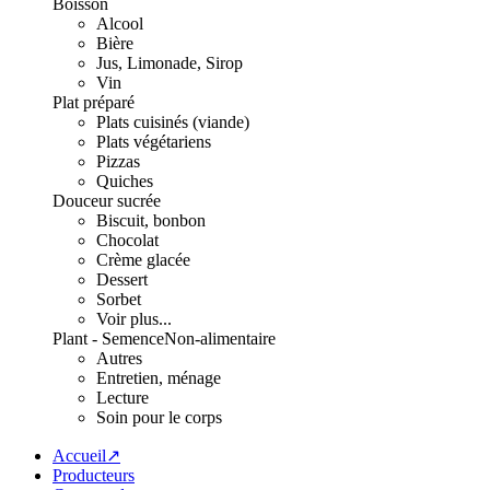
Boisson
Alcool
Bière
Jus, Limonade, Sirop
Vin
Plat préparé
Plats cuisinés (viande)
Plats végétariens
Pizzas
Quiches
Douceur sucrée
Biscuit, bonbon
Chocolat
Crème glacée
Dessert
Sorbet
Voir plus...
Plant - Semence
Non-alimentaire
Autres
Entretien, ménage
Lecture
Soin pour le corps
Accueil↗
Producteurs