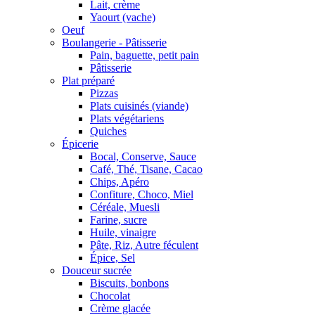
Lait, crème
Yaourt (vache)
Oeuf
Boulangerie - Pâtisserie
Pain, baguette, petit pain
Pâtisserie
Plat préparé
Pizzas
Plats cuisinés (viande)
Plats végétariens
Quiches
Épicerie
Bocal, Conserve, Sauce
Café, Thé, Tisane, Cacao
Chips, Apéro
Confiture, Choco, Miel
Céréale, Muesli
Farine, sucre
Huile, vinaigre
Pâte, Riz, Autre féculent
Épice, Sel
Douceur sucrée
Biscuits, bonbons
Chocolat
Crème glacée