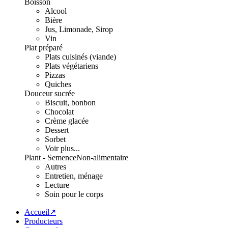
Boisson
Alcool
Bière
Jus, Limonade, Sirop
Vin
Plat préparé
Plats cuisinés (viande)
Plats végétariens
Pizzas
Quiches
Douceur sucrée
Biscuit, bonbon
Chocolat
Crème glacée
Dessert
Sorbet
Voir plus...
Plant - Semence
Non-alimentaire
Autres
Entretien, ménage
Lecture
Soin pour le corps
Accueil↗
Producteurs