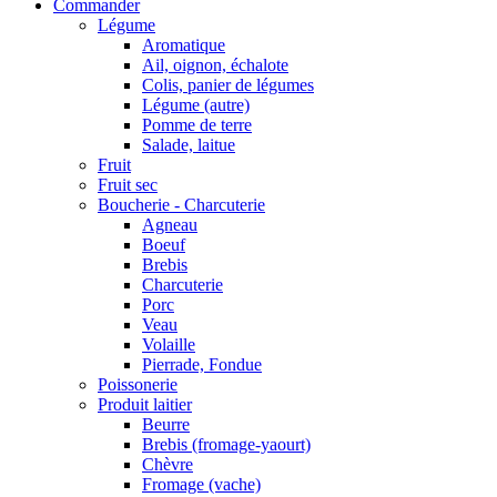
Commander
Légume
Aromatique
Ail, oignon, échalote
Colis, panier de légumes
Légume (autre)
Pomme de terre
Salade, laitue
Fruit
Fruit sec
Boucherie - Charcuterie
Agneau
Boeuf
Brebis
Charcuterie
Porc
Veau
Volaille
Pierrade, Fondue
Poissonerie
Produit laitier
Beurre
Brebis (fromage-yaourt)
Chèvre
Fromage (vache)