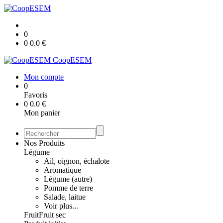
0
0
0.0
€
CoopESEM
Mon compte
0
Favoris
0
0.0
€
Mon panier
Nos Produits
Légume
Ail, oignon, échalote
Aromatique
Légume (autre)
Pomme de terre
Salade, laitue
Voir plus...
Fruit
Fruit sec