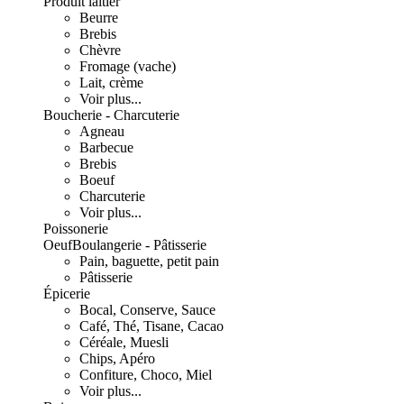
Produit laitier
Beurre
Brebis
Chèvre
Fromage (vache)
Lait, crème
Voir plus...
Boucherie - Charcuterie
Agneau
Barbecue
Brebis
Boeuf
Charcuterie
Voir plus...
Poissonerie
Oeuf
Boulangerie - Pâtisserie
Pain, baguette, petit pain
Pâtisserie
Épicerie
Bocal, Conserve, Sauce
Café, Thé, Tisane, Cacao
Céréale, Muesli
Chips, Apéro
Confiture, Choco, Miel
Voir plus...