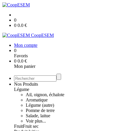
0
0
0.0
€
CoopESEM
Mon compte
0
Favoris
0
0.0
€
Mon panier
Nos Produits
Légume
Ail, oignon, échalote
Aromatique
Légume (autre)
Pomme de terre
Salade, laitue
Voir plus...
Fruit
Fruit sec