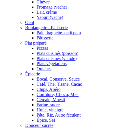
Chèvre
Fromage (vache)
Lait, crème
Yaourt (vache)
Oeuf
Boulangerie - Pâtisserie
Pain, baguette, petit pain
Pâtisserie
Plat préparé
Pizzas
Plats cuisinés (poisson)
Plats cuisinés (viande)
Plats végétariens
Quiches
Épicerie
Bocal, Conserve, Sauce
Café, Thé, Tisane, Cacao
Chips, Apéro
Confiture, Choco, Miel
Céréale, Muesli
Farine, sucre
Huile, vinaigre
Pâte, Riz, Autre féculent
Épice, Sel
Douceur sucrée