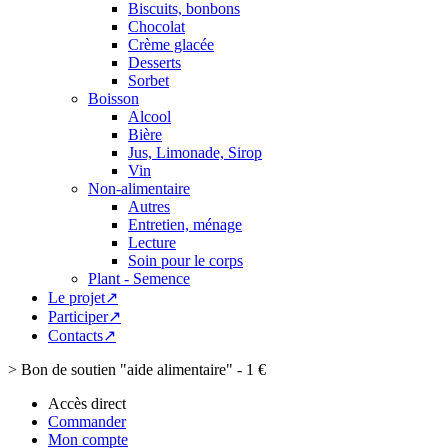
Biscuits, bonbons
Chocolat
Crème glacée
Desserts
Sorbet
Boisson
Alcool
Bière
Jus, Limonade, Sirop
Vin
Non-alimentaire
Autres
Entretien, ménage
Lecture
Soin pour le corps
Plant - Semence
Le projet↗
Participer↗
Contacts↗
>
Bon de soutien "aide alimentaire" - 1 €
Accès direct
Commander
Mon compte