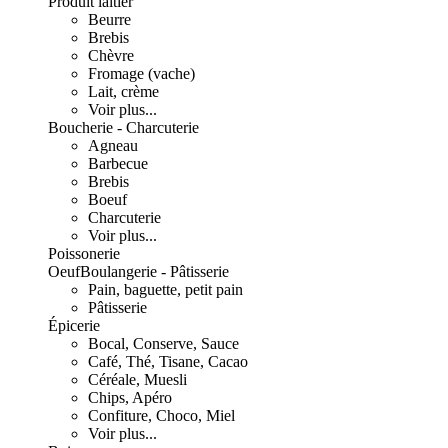
Produit laitier
Beurre
Brebis
Chèvre
Fromage (vache)
Lait, crème
Voir plus...
Boucherie - Charcuterie
Agneau
Barbecue
Brebis
Boeuf
Charcuterie
Voir plus...
Poissonerie
Oeuf
Boulangerie - Pâtisserie
Pain, baguette, petit pain
Pâtisserie
Épicerie
Bocal, Conserve, Sauce
Café, Thé, Tisane, Cacao
Céréale, Muesli
Chips, Apéro
Confiture, Choco, Miel
Voir plus...