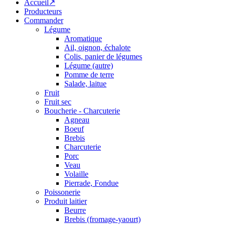
Accueil↗
Producteurs
Commander
Légume
Aromatique
Ail, oignon, échalote
Colis, panier de légumes
Légume (autre)
Pomme de terre
Salade, laitue
Fruit
Fruit sec
Boucherie - Charcuterie
Agneau
Boeuf
Brebis
Charcuterie
Porc
Veau
Volaille
Pierrade, Fondue
Poissonerie
Produit laitier
Beurre
Brebis (fromage-yaourt)