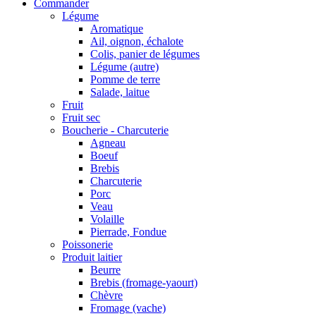
Commander
Légume
Aromatique
Ail, oignon, échalote
Colis, panier de légumes
Légume (autre)
Pomme de terre
Salade, laitue
Fruit
Fruit sec
Boucherie - Charcuterie
Agneau
Boeuf
Brebis
Charcuterie
Porc
Veau
Volaille
Pierrade, Fondue
Poissonerie
Produit laitier
Beurre
Brebis (fromage-yaourt)
Chèvre
Fromage (vache)