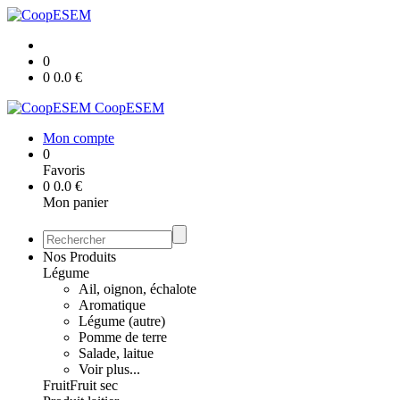
0
0
0.0
€
CoopESEM
Mon compte
0
Favoris
0
0.0
€
Mon panier
Nos Produits
Légume
Ail, oignon, échalote
Aromatique
Légume (autre)
Pomme de terre
Salade, laitue
Voir plus...
Fruit
Fruit sec