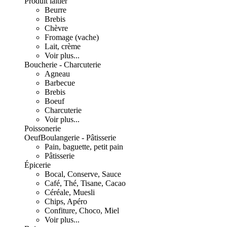
Produit laitier
Beurre
Brebis
Chèvre
Fromage (vache)
Lait, crème
Voir plus...
Boucherie - Charcuterie
Agneau
Barbecue
Brebis
Boeuf
Charcuterie
Voir plus...
Poissonerie
Oeuf
Boulangerie - Pâtisserie
Pain, baguette, petit pain
Pâtisserie
Épicerie
Bocal, Conserve, Sauce
Café, Thé, Tisane, Cacao
Céréale, Muesli
Chips, Apéro
Confiture, Choco, Miel
Voir plus...