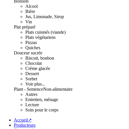
Boisson
Alcool
Bière
Jus, Limonade, Sirop
Vin
Plat préparé
Plats cuisinés (viande)
Plats végétariens
Pizzas
Quiches
Douceur sucrée
Biscuit, bonbon
Chocolat
Crème glacée
Dessert
Sorbet
Voir plus...
Plant - Semence
Non-alimentaire
Autres
Entretien, ménage
Lecture
Soin pour le corps
Accueil↗
Producteurs