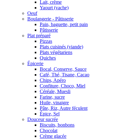
Lait, crème
Yaourt (vache)
Oeuf
Boulangerie - Pâtisserie
Pain, baguette, petit pain
Pâtisserie
Plat préparé
Pizzas
Plats cuisinés (viande)
Plats végétariens
Quiches
Épicerie
Bocal, Conserve, Sauce
Café, Thé, Tisane, Cacao
Chips, Apéro
Confiture, Choco, Miel
Céréale, Muesli
Farine, sucre
Huile, vinaigre
Pâte, Riz, Autre féculent
Épice, Sel
Douceur sucrée
Biscuits, bonbons
Chocolat
Crème glacée