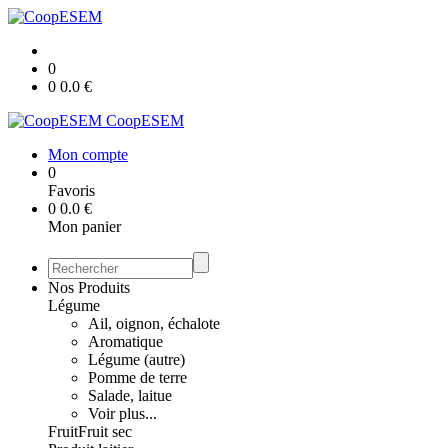
0
0
0.0
€
CoopESEM
Mon compte
0
Favoris
0
0.0
€
Mon panier
Nos Produits
Légume
Ail, oignon, échalote
Aromatique
Légume (autre)
Pomme de terre
Salade, laitue
Voir plus...
Fruit
Fruit sec