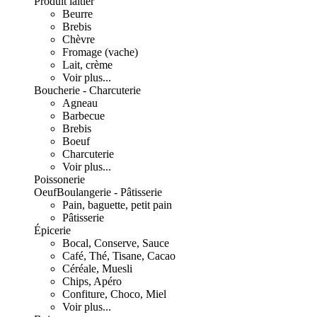
Produit laitier
Beurre
Brebis
Chèvre
Fromage (vache)
Lait, crème
Voir plus...
Boucherie - Charcuterie
Agneau
Barbecue
Brebis
Boeuf
Charcuterie
Voir plus...
Poissonerie
Oeuf
Boulangerie - Pâtisserie
Pain, baguette, petit pain
Pâtisserie
Épicerie
Bocal, Conserve, Sauce
Café, Thé, Tisane, Cacao
Céréale, Muesli
Chips, Apéro
Confiture, Choco, Miel
Voir plus...