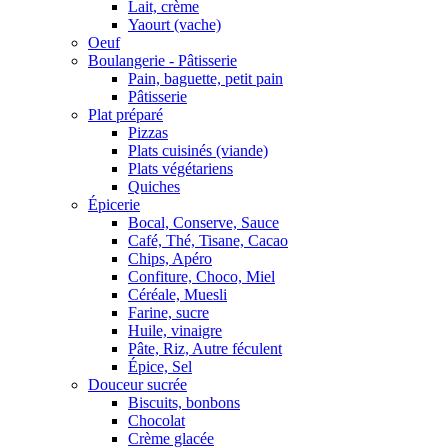
Lait, crème
Yaourt (vache)
Oeuf
Boulangerie - Pâtisserie
Pain, baguette, petit pain
Pâtisserie
Plat préparé
Pizzas
Plats cuisinés (viande)
Plats végétariens
Quiches
Épicerie
Bocal, Conserve, Sauce
Café, Thé, Tisane, Cacao
Chips, Apéro
Confiture, Choco, Miel
Céréale, Muesli
Farine, sucre
Huile, vinaigre
Pâte, Riz, Autre féculent
Épice, Sel
Douceur sucrée
Biscuits, bonbons
Chocolat
Crème glacée