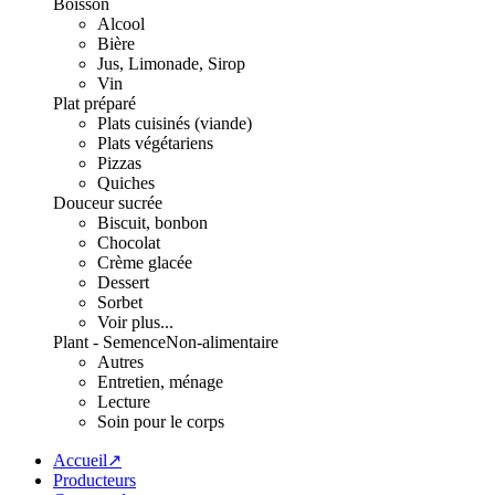
Boisson
Alcool
Bière
Jus, Limonade, Sirop
Vin
Plat préparé
Plats cuisinés (viande)
Plats végétariens
Pizzas
Quiches
Douceur sucrée
Biscuit, bonbon
Chocolat
Crème glacée
Dessert
Sorbet
Voir plus...
Plant - Semence
Non-alimentaire
Autres
Entretien, ménage
Lecture
Soin pour le corps
Accueil↗
Producteurs