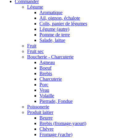
Commander
Légume
Aromatique
Ail, oignon, échalote
Colis, panier de légumes
Légume (autre)
Pomme de terre
Salade, laitue
Fruit
Fruit sec
Boucherie - Charcuterie
Agneau
Boeuf
Brebis
Charcuterie
Porc
Veau
Volaille
Pierrade, Fondue
Poissonerie
Produit laitier
Beurre
Brebis (fromage-yaourt)
Chèvre
Fromage (vache)