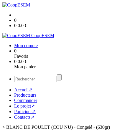
0
0
0.0
€
CoopESEM
Mon compte
0
Favoris
0
0.0
€
Mon panier
Accueil↗
Producteurs
Commander
Le projet↗
Participer↗
Contacts↗
>
BLANC DE POULET (COU NU) - Congelé - (630gr)