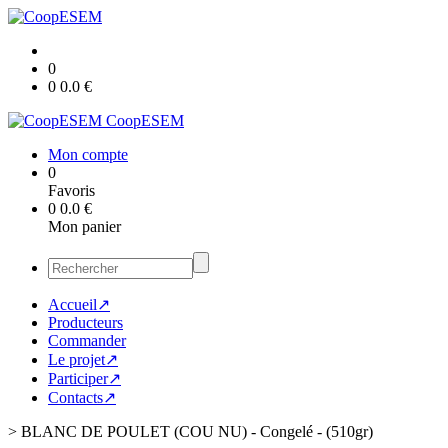
0
0
0.0
€
CoopESEM
Mon compte
0
Favoris
0
0.0
€
Mon panier
Accueil↗
Producteurs
Commander
Le projet↗
Participer↗
Contacts↗
>
BLANC DE POULET (COU NU) - Congelé - (510gr)