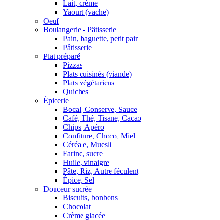
Lait, crème
Yaourt (vache)
Oeuf
Boulangerie - Pâtisserie
Pain, baguette, petit pain
Pâtisserie
Plat préparé
Pizzas
Plats cuisinés (viande)
Plats végétariens
Quiches
Épicerie
Bocal, Conserve, Sauce
Café, Thé, Tisane, Cacao
Chips, Apéro
Confiture, Choco, Miel
Céréale, Muesli
Farine, sucre
Huile, vinaigre
Pâte, Riz, Autre féculent
Épice, Sel
Douceur sucrée
Biscuits, bonbons
Chocolat
Crème glacée