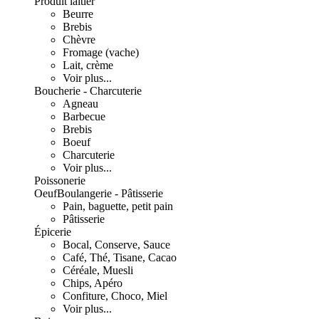
Produit laitier
Beurre
Brebis
Chèvre
Fromage (vache)
Lait, crème
Voir plus...
Boucherie - Charcuterie
Agneau
Barbecue
Brebis
Boeuf
Charcuterie
Voir plus...
Poissonerie
Oeuf
Boulangerie - Pâtisserie
Pain, baguette, petit pain
Pâtisserie
Épicerie
Bocal, Conserve, Sauce
Café, Thé, Tisane, Cacao
Céréale, Muesli
Chips, Apéro
Confiture, Choco, Miel
Voir plus...