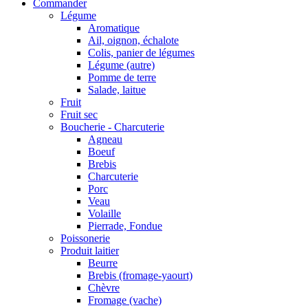
Commander
Légume
Aromatique
Ail, oignon, échalote
Colis, panier de légumes
Légume (autre)
Pomme de terre
Salade, laitue
Fruit
Fruit sec
Boucherie - Charcuterie
Agneau
Boeuf
Brebis
Charcuterie
Porc
Veau
Volaille
Pierrade, Fondue
Poissonerie
Produit laitier
Beurre
Brebis (fromage-yaourt)
Chèvre
Fromage (vache)