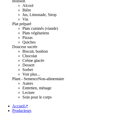
Boisson
Alcool
Bière
Jus, Limonade, Sirop
Vin
Plat préparé
Plats cuisinés (viande)
Plats végétariens
Pizzas
Quiches
Douceur sucrée
Biscuit, bonbon
Chocolat
Crème glacée
Dessert
Sorbet
Voir plus...
Plant - Semence
Non-alimentaire
Autres
Entretien, ménage
Lecture
Soin pour le corps
Accueil↗
Producteurs