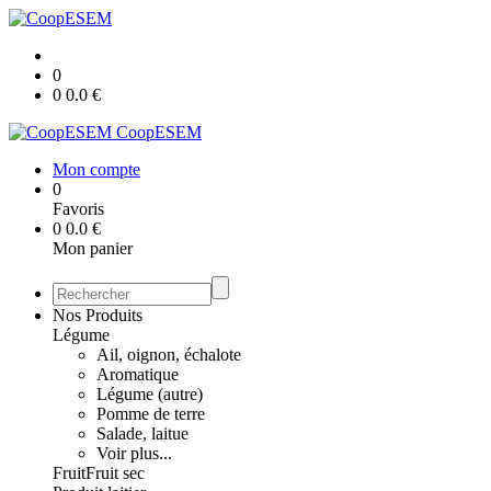
0
0
0.0
€
CoopESEM
Mon compte
0
Favoris
0
0.0
€
Mon panier
Nos Produits
Légume
Ail, oignon, échalote
Aromatique
Légume (autre)
Pomme de terre
Salade, laitue
Voir plus...
Fruit
Fruit sec