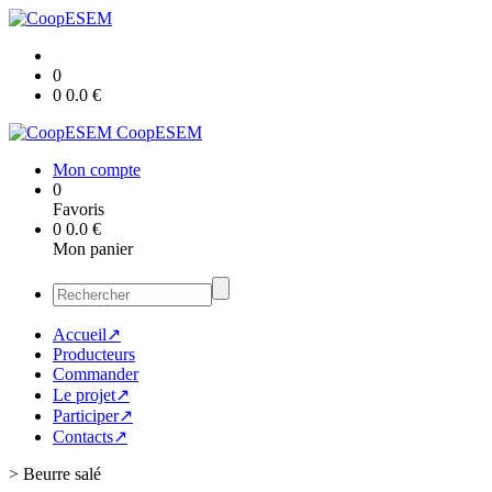
0
0
0.0
€
CoopESEM
Mon compte
0
Favoris
0
0.0
€
Mon panier
Accueil↗
Producteurs
Commander
Le projet↗
Participer↗
Contacts↗
>
Beurre salé