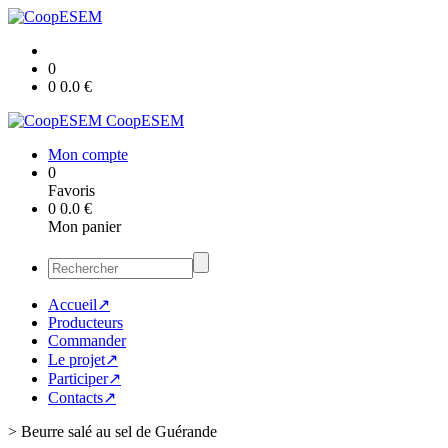
0
0
0.0
€
CoopESEM
Mon compte
0
Favoris
0
0.0
€
Mon panier
Accueil↗
Producteurs
Commander
Le projet↗
Participer↗
Contacts↗
>
Beurre salé au sel de Guérande