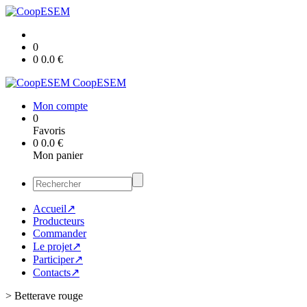
0
0
0.0
€
CoopESEM
Mon compte
0
Favoris
0
0.0
€
Mon panier
Accueil↗
Producteurs
Commander
Le projet↗
Participer↗
Contacts↗
>
Betterave rouge