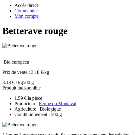
Accès direct
Commander
Mon compte
Betterave rouge
Bio européen
Prix de vente :
3.18 €/kg
3.18 € / kg
500 g
Produit indisponible
1.59 € la pièce
Producteur :
Ferme du Montaval
Agriculture : Biologique
Conditionnement : 500 g
Légume à manger cru ou cuit. Sa saveur douce égayera les salades