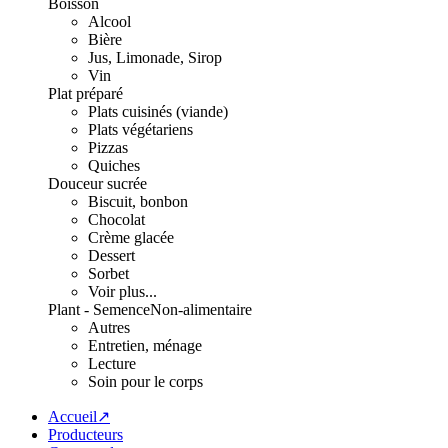
Boisson
Alcool
Bière
Jus, Limonade, Sirop
Vin
Plat préparé
Plats cuisinés (viande)
Plats végétariens
Pizzas
Quiches
Douceur sucrée
Biscuit, bonbon
Chocolat
Crème glacée
Dessert
Sorbet
Voir plus...
Plant - Semence
Non-alimentaire
Autres
Entretien, ménage
Lecture
Soin pour le corps
Accueil↗
Producteurs