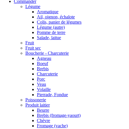
Commander
Légume
Aromatique
Ail, oignon, échalote
Colis, panier de légumes
Légume (autre)
Pomme de terre
Salade, laitue
Fruit
Fruit sec
Boucherie - Charcuterie
Agneau
Boeuf
Brebis
Charcuterie
Porc
Veau
Volaille
Pierrade, Fondue
Poissonerie
Produit laitier
Beurre
Brebis (fromage-yaourt)
Chèvre
Fromage (vache)