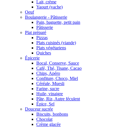
Lait, crème
Yaourt (vache)
Oeuf
Boulangerie - Pâtisserie
Pain, baguette, petit pain
Pâtisserie
Plat préparé
Pizzas
Plats cuisinés (viande)
Plats végétariens
Quiches
Épicerie
Bocal, Conserve, Sauce
Café, Thé, Tisane, Cacao
Chips, Apéro
Confiture, Choco, Miel
Céréale, Muesli
Farine, sucre
Huile, vinaigre
Pâte, Riz, Autre féculent
Épice, Sel
Douceur sucrée
Biscuits, bonbons
Chocolat
Crème glacée