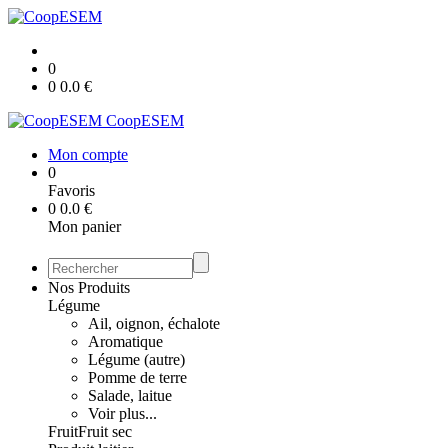
0
0
0.0
€
CoopESEM
Mon compte
0
Favoris
0
0.0
€
Mon panier
Nos Produits
Légume
Ail, oignon, échalote
Aromatique
Légume (autre)
Pomme de terre
Salade, laitue
Voir plus...
Fruit
Fruit sec