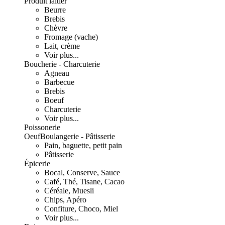
Produit laitier
Beurre
Brebis
Chèvre
Fromage (vache)
Lait, crème
Voir plus...
Boucherie - Charcuterie
Agneau
Barbecue
Brebis
Boeuf
Charcuterie
Voir plus...
Poissonerie
Oeuf
Boulangerie - Pâtisserie
Pain, baguette, petit pain
Pâtisserie
Épicerie
Bocal, Conserve, Sauce
Café, Thé, Tisane, Cacao
Céréale, Muesli
Chips, Apéro
Confiture, Choco, Miel
Voir plus...