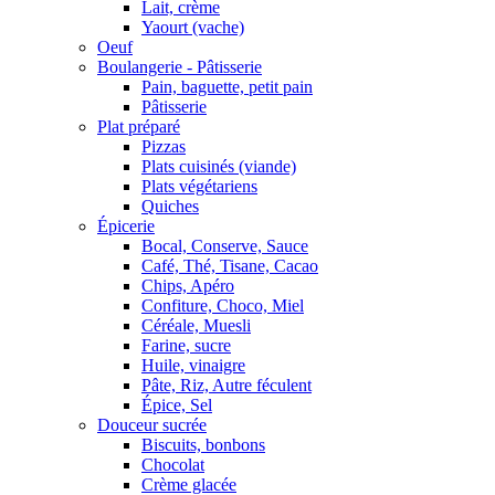
Lait, crème
Yaourt (vache)
Oeuf
Boulangerie - Pâtisserie
Pain, baguette, petit pain
Pâtisserie
Plat préparé
Pizzas
Plats cuisinés (viande)
Plats végétariens
Quiches
Épicerie
Bocal, Conserve, Sauce
Café, Thé, Tisane, Cacao
Chips, Apéro
Confiture, Choco, Miel
Céréale, Muesli
Farine, sucre
Huile, vinaigre
Pâte, Riz, Autre féculent
Épice, Sel
Douceur sucrée
Biscuits, bonbons
Chocolat
Crème glacée