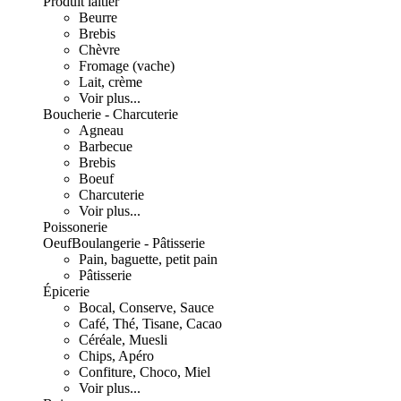
Produit laitier
Beurre
Brebis
Chèvre
Fromage (vache)
Lait, crème
Voir plus...
Boucherie - Charcuterie
Agneau
Barbecue
Brebis
Boeuf
Charcuterie
Voir plus...
Poissonerie
Oeuf
Boulangerie - Pâtisserie
Pain, baguette, petit pain
Pâtisserie
Épicerie
Bocal, Conserve, Sauce
Café, Thé, Tisane, Cacao
Céréale, Muesli
Chips, Apéro
Confiture, Choco, Miel
Voir plus...