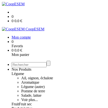
0
0
0.0
€
CoopESEM
Mon compte
0
Favoris
0
0.0
€
Mon panier
Nos Produits
Légume
Ail, oignon, échalote
Aromatique
Légume (autre)
Pomme de terre
Salade, laitue
Voir plus...
Fruit
Fruit sec