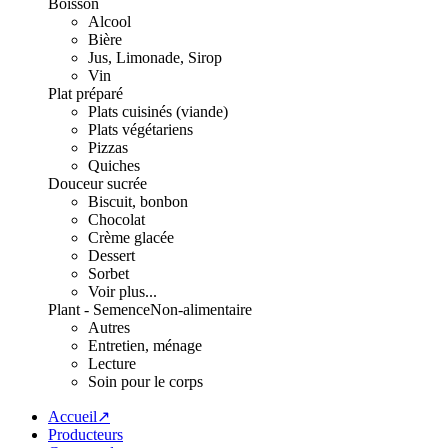
Boisson
Alcool
Bière
Jus, Limonade, Sirop
Vin
Plat préparé
Plats cuisinés (viande)
Plats végétariens
Pizzas
Quiches
Douceur sucrée
Biscuit, bonbon
Chocolat
Crème glacée
Dessert
Sorbet
Voir plus...
Plant - Semence
Non-alimentaire
Autres
Entretien, ménage
Lecture
Soin pour le corps
Accueil↗
Producteurs