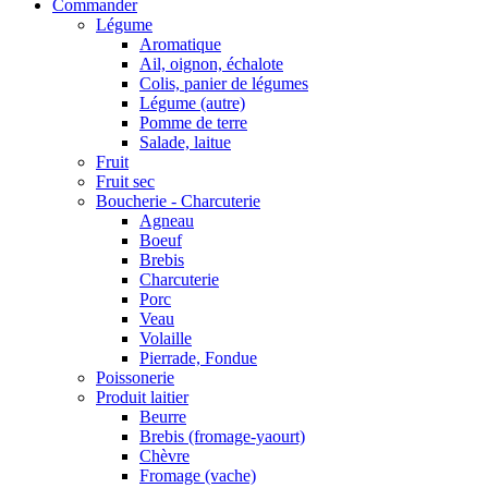
Commander
Légume
Aromatique
Ail, oignon, échalote
Colis, panier de légumes
Légume (autre)
Pomme de terre
Salade, laitue
Fruit
Fruit sec
Boucherie - Charcuterie
Agneau
Boeuf
Brebis
Charcuterie
Porc
Veau
Volaille
Pierrade, Fondue
Poissonerie
Produit laitier
Beurre
Brebis (fromage-yaourt)
Chèvre
Fromage (vache)