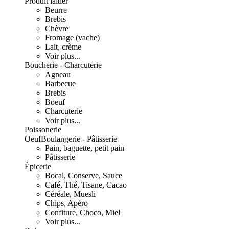
Produit laitier
Beurre
Brebis
Chèvre
Fromage (vache)
Lait, crème
Voir plus...
Boucherie - Charcuterie
Agneau
Barbecue
Brebis
Boeuf
Charcuterie
Voir plus...
Poissonerie
Oeuf
Boulangerie - Pâtisserie
Pain, baguette, petit pain
Pâtisserie
Épicerie
Bocal, Conserve, Sauce
Café, Thé, Tisane, Cacao
Céréale, Muesli
Chips, Apéro
Confiture, Choco, Miel
Voir plus...