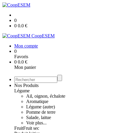
0
0
0.0
€
CoopESEM
Mon compte
0
Favoris
0
0.0
€
Mon panier
Nos Produits
Légume
Ail, oignon, échalote
Aromatique
Légume (autre)
Pomme de terre
Salade, laitue
Voir plus...
Fruit
Fruit sec