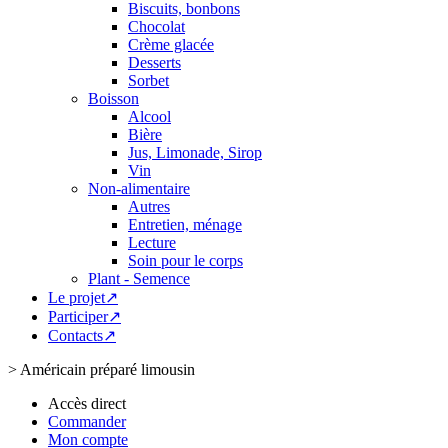
Biscuits, bonbons
Chocolat
Crème glacée
Desserts
Sorbet
Boisson
Alcool
Bière
Jus, Limonade, Sirop
Vin
Non-alimentaire
Autres
Entretien, ménage
Lecture
Soin pour le corps
Plant - Semence
Le projet↗
Participer↗
Contacts↗
>
Américain préparé limousin
Accès direct
Commander
Mon compte