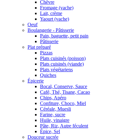
Chèvre
Fromage (vache)
Lait, crème
Yaourt (vache)
Oeuf
Boulangerie - Pâtisserie
Pain, baguette, petit pain
Pâtisserie
Plat préparé
Pizzas
Plats cuisinés (poisson)
Plats cuisinés (viande)
Plats végétariens
Quiches
Épicerie
Bocal, Conserve, Sauce
Café, Thé, Tisane, Cacao
Chips, Apéro
Confiture, Choco, Miel
Céréale, Muesli
Farine, sucre
Huile, vinaigre
Pâte, Riz, Autre féculent
Épice, Sel
Douceur sucrée