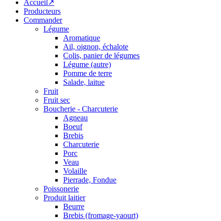
Accueil↗
Producteurs
Commander
Légume
Aromatique
Ail, oignon, échalote
Colis, panier de légumes
Légume (autre)
Pomme de terre
Salade, laitue
Fruit
Fruit sec
Boucherie - Charcuterie
Agneau
Boeuf
Brebis
Charcuterie
Porc
Veau
Volaille
Pierrade, Fondue
Poissonerie
Produit laitier
Beurre
Brebis (fromage-yaourt)