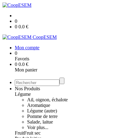
0
0
0.0
€
CoopESEM
Mon compte
0
Favoris
0
0.0
€
Mon panier
Nos Produits
Légume
Ail, oignon, échalote
Aromatique
Légume (autre)
Pomme de terre
Salade, laitue
Voir plus...
Fruit
Fruit sec