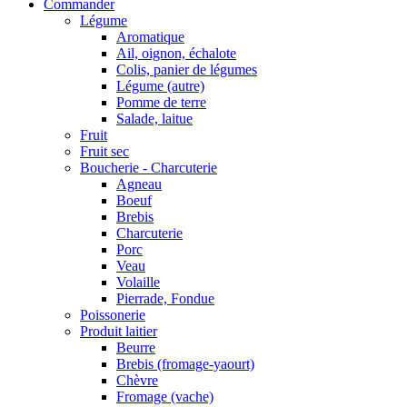
Commander
Légume
Aromatique
Ail, oignon, échalote
Colis, panier de légumes
Légume (autre)
Pomme de terre
Salade, laitue
Fruit
Fruit sec
Boucherie - Charcuterie
Agneau
Boeuf
Brebis
Charcuterie
Porc
Veau
Volaille
Pierrade, Fondue
Poissonerie
Produit laitier
Beurre
Brebis (fromage-yaourt)
Chèvre
Fromage (vache)