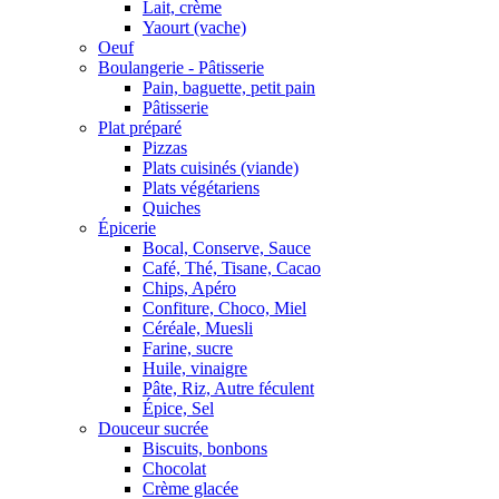
Lait, crème
Yaourt (vache)
Oeuf
Boulangerie - Pâtisserie
Pain, baguette, petit pain
Pâtisserie
Plat préparé
Pizzas
Plats cuisinés (viande)
Plats végétariens
Quiches
Épicerie
Bocal, Conserve, Sauce
Café, Thé, Tisane, Cacao
Chips, Apéro
Confiture, Choco, Miel
Céréale, Muesli
Farine, sucre
Huile, vinaigre
Pâte, Riz, Autre féculent
Épice, Sel
Douceur sucrée
Biscuits, bonbons
Chocolat
Crème glacée