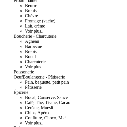
Produit laitier
Beurre
Brebis
Chèvre
Fromage (vache)
Lait, crème
Voir plus...
Boucherie - Charcuterie
Agneau
Barbecue
Brebis
Boeuf
Charcuterie
Voir plus...
Poissonerie
Oeuf
Boulangerie - Pâtisserie
Pain, baguette, petit pain
Pâtisserie
Épicerie
Bocal, Conserve, Sauce
Café, Thé, Tisane, Cacao
Céréale, Muesli
Chips, Apéro
Confiture, Choco, Miel
Voir plus...