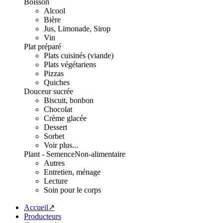
Boisson
Alcool
Bière
Jus, Limonade, Sirop
Vin
Plat préparé
Plats cuisinés (viande)
Plats végétariens
Pizzas
Quiches
Douceur sucrée
Biscuit, bonbon
Chocolat
Crème glacée
Dessert
Sorbet
Voir plus...
Plant - Semence
Non-alimentaire
Autres
Entretien, ménage
Lecture
Soin pour le corps
Accueil↗
Producteurs